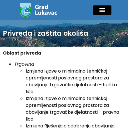
Mladi i sport
Javne nabavke
GIK Lukavac
Diaspora Invest
Privreda i zaštita okoliša
Oblast privreda
Trgovina
Izmjena Izjave o minimalno tehničkoj
opremljenosti poslovnog prostora za
obavljanje trgovačke djelatnosti – fizička
lica
Izmjena Izjave o minimalno tehničkoj
opremljenosti poslovnog prostora za
obavljanje trgovačke djelatnosti – pravna
lica
Izmjena Rješenja o odobrenju obavljanja