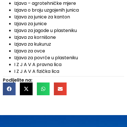
Izjava – agrotehničke mjere
Izjava o broju uzgojenih junica
Izjava za junice za kanton
Izjava za junice
Izjava za jagode u plasteniku
Izjava za kornišone
Izjava za kukuruz
Izjava za ovce
Izjava za povrće u plasteniku
I Z J A V A pravna lica
I Z J A V A fizička lica
Podijelite na: