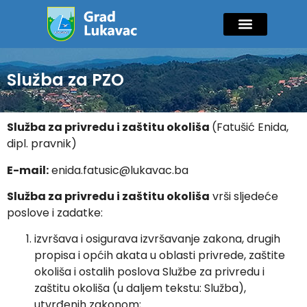
Mladi i sport
Javne nabavke
GIK Lukavac
Diaspora Invest
Služba za PZO
Služba za privredu i zaštitu okoliša
(Fatušić Enida,
dipl. pravnik)
E-mail:
enida.fatusic@lukavac.ba
Služba za privredu i zaštitu okoliša
vrši sljedeće
poslove i zadatke:
izvršava i osigurava izvršavanje zakona, drugih
propisa i općih akata u oblasti privrede, zaštite
okoliša i ostalih poslova Službe za privredu i
zaštitu okoliša (u daljem tekstu: Služba),
utvrđenih zakonom;