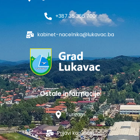
+387 35 366 700
kabinet-nacelnika@lukavac.ba
Ostale informacije
Turizam
Prijavi korupciju