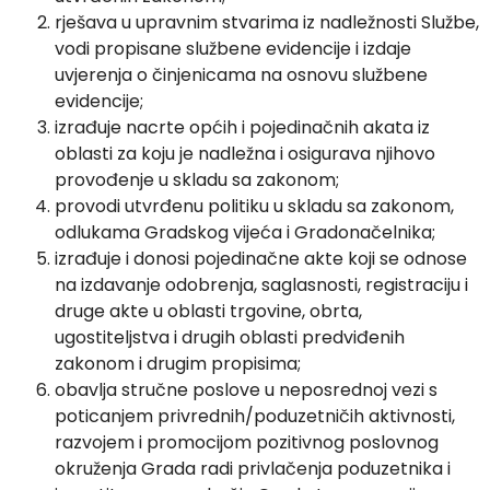
rješava u upravnim stvarima iz nadležnosti Službe,
vodi propisane službene evidencije i izdaje
uvjerenja o činjenicama na osnovu službene
evidencije;
izrađuje nacrte općih i pojedinačnih akata iz
oblasti za koju je nadležna i osigurava njihovo
provođenje u skladu sa zakonom;
provodi utvrđenu politiku u skladu sa zakonom,
odlukama Gradskog vijeća i Gradonačelnika;
izrađuje i donosi pojedinačne akte koji se odnose
na izdavanje odobrenja, saglasnosti, registraciju i
druge akte u oblasti trgovine, obrta,
ugostiteljstva i drugih oblasti predviđenih
zakonom i drugim propisima;
obavlja stručne poslove u neposrednoj vezi s
poticanjem privrednih/poduzetničih aktivnosti,
razvojem i promocijom pozitivnog poslovnog
okruženja Grada radi privlačenja poduzetnika i