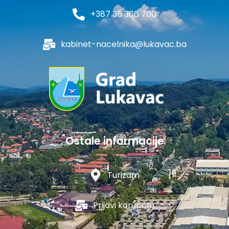
+387 35 366 700
kabinet-nacelnika@lukavac.ba
Ostale informacije
Turizam
Prijavi korupciju