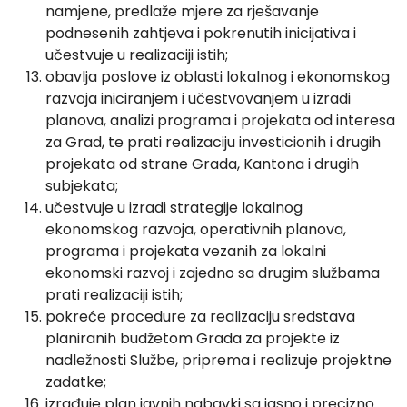
namjene, predlaže mjere za rješavanje
podnesenih zahtjeva i pokrenutih inicijativa i
učestvuje u realizaciji istih;
obavlja poslove iz oblasti lokalnog i ekonomskog
razvoja iniciranjem i učestvovanjem u izradi
planova, analizi programa i projekata od interesa
za Grad, te prati realizaciju investicionih i drugih
projekata od strane Grada, Kantona i drugih
subjekata;
učestvuje u izradi strategije lokalnog
ekonomskog razvoja, operativnih planova,
programa i projekata vezanih za lokalni
ekonomski razvoj i zajedno sa drugim službama
prati realizaciji istih;
pokreće procedure za realizaciju sredstava
planiranih budžetom Grada za projekte iz
nadležnosti Službe, priprema i realizuje projektne
zadatke;
izrađuje plan javnih nabavki sa jasno i precizno