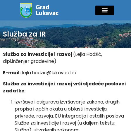
Mladi i sport
Javne nabavke
GIK Lukavac
Diaspora Invest
Služba za IR
Služba za investicije i razvoj
(Lejla Hodžić,
dipl.inženjer građevine)
E-mail:
lejla.hodzic@lukavac.ba
Služba za investicije i razvoj vrši sljedeće poslove i
zadatke:
izvršava i osigurava izvršavanje zakona, drugih
propisa i općih akata u oblasti investicija,
privrede, razvoja, EU integracija i ostalih poslova
Službe za investicije i razvoj (u daljem tekstu:
Služba), utvrđenih zakonom;