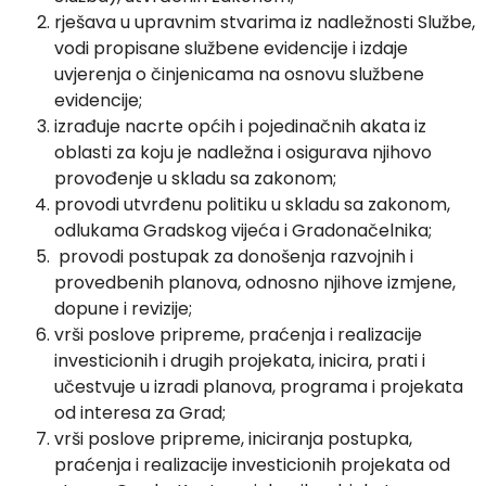
rješava u upravnim stvarima iz nadležnosti Službe,
vodi propisane službene evidencije i izdaje
uvjerenja o činjenicama na osnovu službene
evidencije;
izrađuje nacrte općih i pojedinačnih akata iz
oblasti za koju je nadležna i osigurava njihovo
provođenje u skladu sa zakonom;
provodi utvrđenu politiku u skladu sa zakonom,
odlukama Gradskog vijeća i Gradonačelnika;
provodi postupak za donošenja razvojnih i
provedbenih planova, odnosno njihove izmjene,
dopune i revizije;
vrši poslove pripreme, praćenja i realizacije
investicionih i drugih projekata, inicira, prati i
učestvuje u izradi planova, programa i projekata
od interesa za Grad;
vrši poslove pripreme, iniciranja postupka,
praćenja i realizacije investicionih projekata od