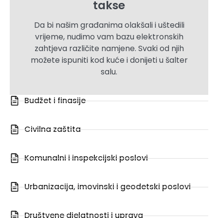
takse
Da bi našim građanima olakšali i uštedili
vrijeme, nudimo vam bazu elektronskih
zahtjeva različite namjene. Svaki od njih
možete ispuniti kod kuće i donijeti u šalter
salu.
Budžet i finasije
Civilna zaštita
Komunalni i inspekcijski poslovi
Urbanizacija, imovinski i geodetski poslovi
Društvene djelatnosti i uprava