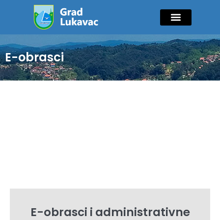
Mladi i sport
Javne nabavke
GIK Lukavac
Diaspora Invest
E-obrasci
E-obrasci i administrativne