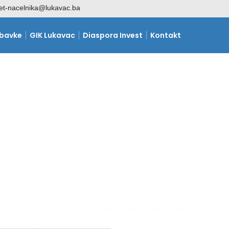
et-nacelnika@lukavac.ba
abavke
GIK Lukavac
Diaspora Invest
Kontakt