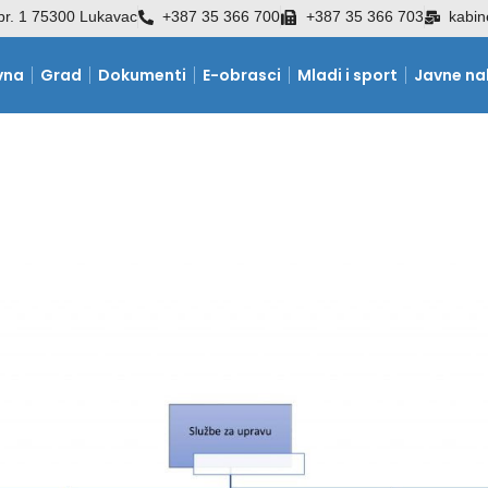
br. 1 75300 Lukavac
+387 35 366 700
+387 35 366 703
kabin
vna
Grad
Dokumenti
E-obrasci
Mladi i sport
Javne n