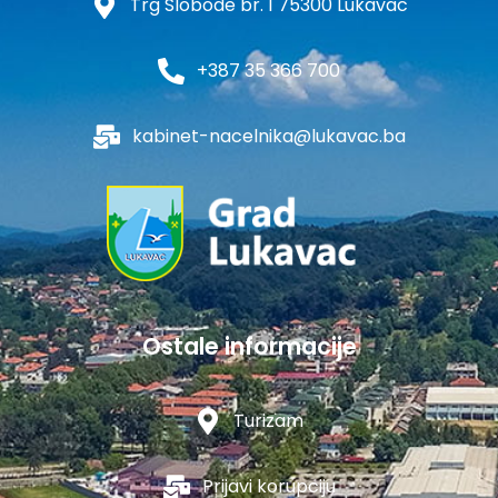
Trg Slobode br. 1 75300 Lukavac
+387 35 366 700
kabinet-nacelnika@lukavac.ba
Ostale informacije
Turizam
Prijavi korupciju