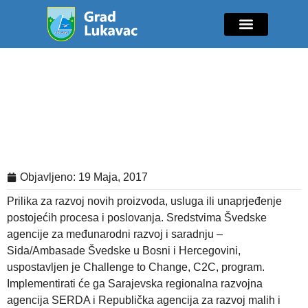
Mladi i sport
Javne nabavke
GIK Lukavac
Diaspora Invest
Za sve koji imaju inovativnu
poslovnu ideju: Prvi javni poziv za
dodjelu sredstava iz Challenge fonda
Objavljeno:
19 Maja, 2017
Prilika za razvoj novih proizvoda, usluga ili unaprjeđenje
postojećih procesa i poslovanja. Sredstvima Švedske
agencije za međunarodni razvoj i saradnju –
Sida/Ambasade Švedske u Bosni i Hercegovini,
uspostavljen je Challenge to Change, C2C, program.
Implementirati će ga Sarajevska regionalna razvojna
agencija SERDA i Republička agencija za razvoj malih i