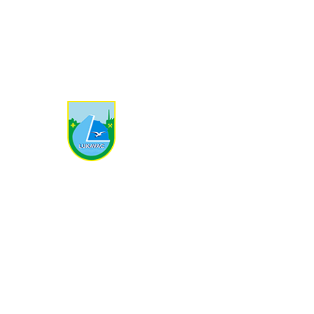
+387 35 366 700
kabinet-nacelnika@lukavac.ba
Ostale informacije
Turizam
Prijavi korupciju