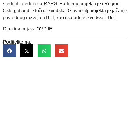
srednjih preduzeća-RARS. Partner u projektu je i Region
Ostergotland, Istočna Švedska. Glavni cilj projekta je jačanje
privrednog razvoja u BiH, kao i saradnje Švedske i BiH.
Direktna prijava
OVDJE
.
Podijelite na:
Kontakt informacije
Trg Slobode br. 1 75300 Lukavac