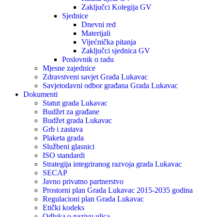
Zaključci Kolegija GV
Sjednice
Dnevni red
Materijali
Vijećnička pitanja
Zaključci sjednica GV
Poslovnik o radu
Mjesne zajednice
Zdravstveni savjet Grada Lukavac
Savjetodavni odbor građana Grada Lukavac
Dokumenti
Statut grada Lukavac
Budžet za građane
Budžet grada Lukavac
Grb i zastava
Plaketa grada
Službeni glasnici
ISO standardi
Strategija integriranog razvoja grada Lukavac
SECAP
Javno privatno partnerstvo
Prostorni plan Grada Lukavac 2015-2035 godina
Regulacioni plan Grada Lukavac
Etički kodeks
Odluka o nazivu ulica