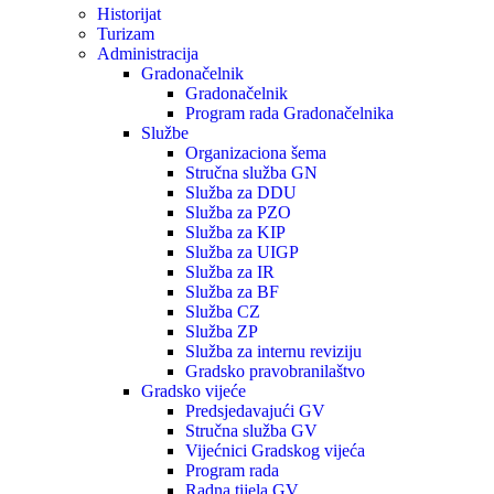
Historijat
Turizam
Administracija
Gradonačelnik
Gradonačelnik
Program rada Gradonačelnika
Službe
Organizaciona šema
Stručna služba GN
Služba za DDU
Služba za PZO
Služba za KIP
Služba za UIGP
Služba za IR
Služba za BF
Služba CZ
Služba ZP
Služba za internu reviziju
Gradsko pravobranilaštvo
Gradsko vijeće
Predsjedavajući GV
Stručna služba GV
Vijećnici Gradskog vijeća
Program rada
Radna tijela GV