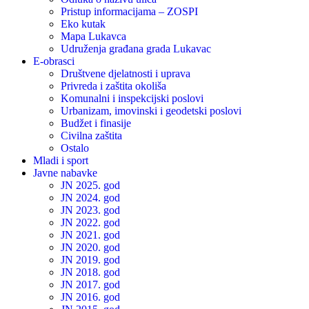
Pristup informacijama – ZOSPI
Eko kutak
Mapa Lukavca
Udruženja građana grada Lukavac
E-obrasci
Društvene djelatnosti i uprava
Privreda i zaštita okoliša
Komunalni i inspekcijski poslovi
Urbanizam, imovinski i geodetski poslovi
Budžet i finasije
Civilna zaštita
Ostalo
Mladi i sport
Javne nabavke
JN 2025. god
JN 2024. god
JN 2023. god
JN 2022. god
JN 2021. god
JN 2020. god
JN 2019. god
JN 2018. god
JN 2017. god
JN 2016. god