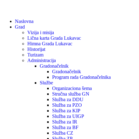
Naslovna
Grad
Vizija i misija
Lična karta Grada Lukavac
Himna Grada Lukavac
Historijat
Turizam
Administracija
Gradonačelnik
Gradonačelnik
Program rada Gradonačelnika
Službe
Organizaciona šema
Stručna služba GN
Služba za DDU
Služba za PZO
Služba za KIP
Služba za UIGP
Služba za IR
Služba za BF
Služba CZ
Služba ZP