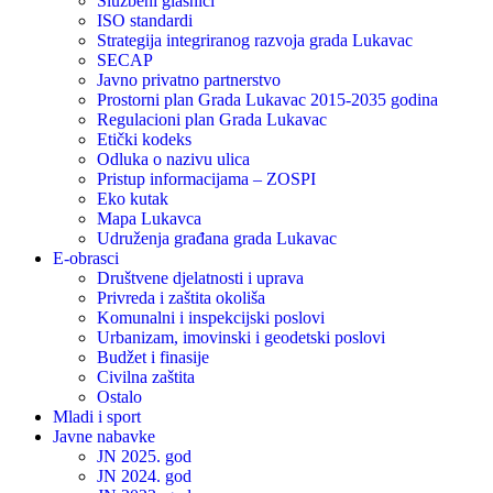
Službeni glasnici
ISO standardi
Strategija integriranog razvoja grada Lukavac
SECAP
Javno privatno partnerstvo
Prostorni plan Grada Lukavac 2015-2035 godina
Regulacioni plan Grada Lukavac
Etički kodeks
Odluka o nazivu ulica
Pristup informacijama – ZOSPI
Eko kutak
Mapa Lukavca
Udruženja građana grada Lukavac
E-obrasci
Društvene djelatnosti i uprava
Privreda i zaštita okoliša
Komunalni i inspekcijski poslovi
Urbanizam, imovinski i geodetski poslovi
Budžet i finasije
Civilna zaštita
Ostalo
Mladi i sport
Javne nabavke
JN 2025. god
JN 2024. god