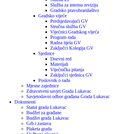
Služba za internu reviziju
Gradsko pravobranilaštvo
Gradsko vijeće
Predsjedavajući GV
Stručna služba GV
Vijećnici Gradskog vijeća
Program rada
Radna tijela GV
Zaključci Kolegija GV
Sjednice
Dnevni red
Materijali
Vijećnička pitanja
Zaključci sjednica GV
Poslovnik o radu
Mjesne zajednice
Zdravstveni savjet Grada Lukavac
Savjetodavni odbor građana Grada Lukavac
Dokumenti
Statut grada Lukavac
Budžet za građane
Budžet grada Lukavac
Grb i zastava
Plaketa grada