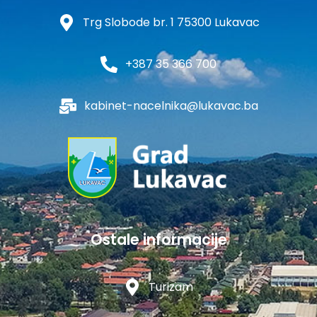
Trg Slobode br. 1 75300 Lukavac
+387 35 366 700
kabinet-nacelnika@lukavac.ba
Ostale informacije
Turizam