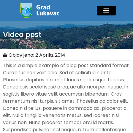
Mladi i sport
Javne nabavke
GIK Lukavac
Diaspora Invest
Video post
Objavljeno:
2 Aprila, 2014
This is a simple example of blog post standard format.
Curabitur non velit odio. Sed et sollicitudin ante.
Phasellus dapibus lorem et lacus scelerisque facilisis.
Donec quis scelerisque arcu, ac ullamcorper neque. In
sagittis libero vitae velit accumsan bibendum. Cras
fermentum nisl turpis, sit amet. Phasellus ac dolor elit.
Donec nisl tellus, posuere in commodo ac, placerat a
elit. Nulla fringilla venenatis metus, sed laoreet nisi
varius non. Nunc placerat tempor orci id mattis.
Suspendisse pulvinar nisl neque, rutrum pellentesque