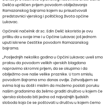
Delića upriličen prijem povodom obilježavanja
Ramazanskog bajrama kojem su prisustvovali
predstavnici vjerskog i političkog života općine
Lukavac.
Općinski načelnik dr.sc. Edin Delić iskoristio je ovu
priliku da u svoje ime i u Općine Lukavac još jednom
uputi iskrene čestitke povodom Ramazanskog
bajrama.
„Posljednjih nekoliko godina u Općini Lukavac uveli smo
praksu da povodom velikih vjerskih blagdana
napravimo skromni prijem, da se okupimo i da
obilježimo ove naše velike praznike. U tom smislu,
povodom Bajrama smo danas ovdje. Zahvaljujem se
svima koji su došli i mislim da možemo poslati poruku
našim građanima da želimo graditi društvo u kojem će
vjerska sloboda biti jedna od najvažnijih ljudskih
sloboda koja će se poštovati u društvu u kojem ćemo