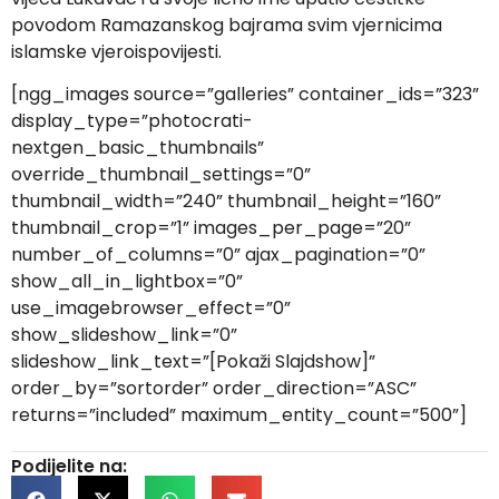
povodom Ramazanskog bajrama svim vjernicima
islamske vjeroispovijesti.
[ngg_images source=”galleries” container_ids=”323”
display_type=”photocrati-
nextgen_basic_thumbnails”
override_thumbnail_settings=”0”
thumbnail_width=”240” thumbnail_height=”160”
thumbnail_crop=”1” images_per_page=”20”
number_of_columns=”0” ajax_pagination=”0”
show_all_in_lightbox=”0”
use_imagebrowser_effect=”0”
show_slideshow_link=”0”
slideshow_link_text=”[Pokaži Slajdshow]”
order_by=”sortorder” order_direction=”ASC”
returns=”included” maximum_entity_count=”500”]
Podijelite na: