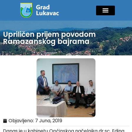
Mladi i sport
Javne nabavke
GIK Lukavac
Diaspora Invest
Upriličen prijem povodom
Ramazanskog bajrama
Objavljeno:
7 Juna, 2019
Danas je u kabinetu Općinskog načelnika dr.sc. Edina