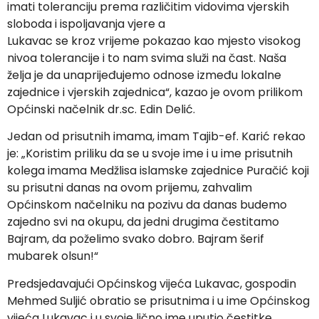
imati toleranciju prema različitim vidovima vjerskih
sloboda i ispoljavanja vjere a
Lukavac se kroz vrijeme pokazao kao mjesto visokog
nivoa tolerancije i to nam svima služi na čast. Naša
želja je da unaprijeđujemo odnose između lokalne
zajednice i vjerskih zajednica“, kazao je ovom prilikom
Općinski načelnik dr.sc. Edin Delić.
Jedan od prisutnih imama, imam Tajib-ef. Karić rekao
je: „Koristim priliku da se u svoje ime i u ime prisutnih
kolega imama Medžlisa islamske zajednice Puračić koji
su prisutni danas na ovom prijemu, zahvalim
Općinskom načelniku na pozivu da danas budemo
zajedno svi na okupu, da jedni drugima čestitamo
Bajram, da poželimo svako dobro. Bajram šerif
mubarek olsun!“
Predsjedavajući Općinskog vijeća Lukavac, gospodin
Mehmed Suljić obratio se prisutnima i u ime Općinskog
vijeća Lukavac i u svoje lično ime uputio čestitke