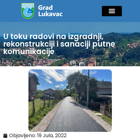
Mladi i sport
Javne nabavke
GIK Lukavac
Diaspora Invest
U toku radovi na izgradnji,
rekonstrukciji i sanaciji putne
komunikacije
Objavljeno:
19 Jula, 2022