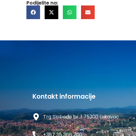
Podijelite na:
Kontakt informacije
Trg Slobode br. 1 75300 Lukavac
+387 35 366 700