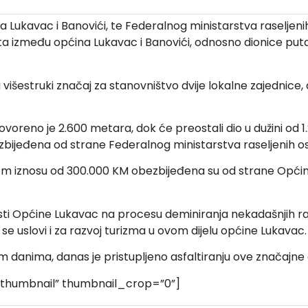
ukavac i Banovići, te Federalnog ministarstva raseljenih 
a puta između općina Lukavac i Banovići, odnosno dionice p
ma višestruki značaj za stanovništvo dvije lokalne zajedni
voreno je 2.600 metara, dok će preostali dio u dužini od 1.
ezbijeđena od strane Federalnog ministarstva raseljenih oso
nom iznosu od 300.000 KM obezbijeđena su od strane Općin
nosti Općine Lukavac na procesu deminiranja nekadašnjih r
se uslovi i za razvoj turizma u ovom dijelu općine Lukavac.
 danima, danas je pristupljeno asfaltiranju ove značajne 
c_thumbnail” thumbnail_crop=”0”]