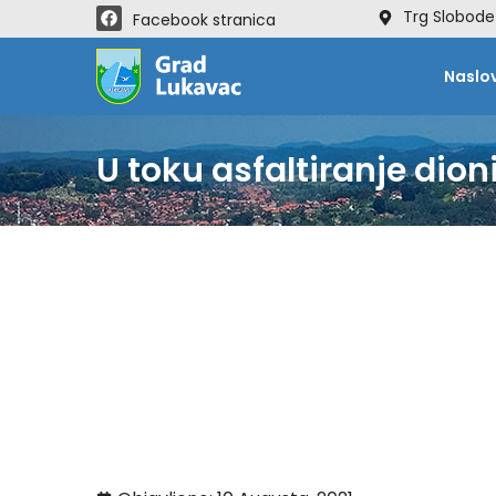
Trg Slobode
Facebook stranica
Naslo
U toku asfaltiranje dio