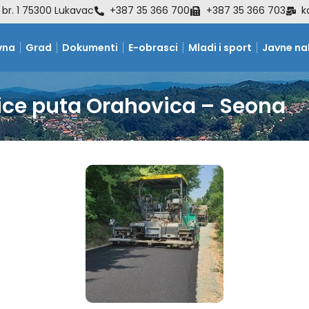
 br. 1 75300 Lukavac
+387 35 366 700
+387 35 366 703
k
vna
Grad
Dokumenti
E-obrasci
Mladi i sport
Javne n
nice puta Orahovica – Seona