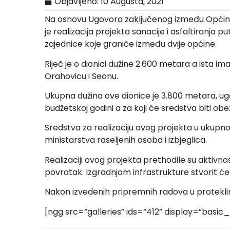
Objavljeno:
10 Augusta, 2021
Na osnovu Ugovora zaključenog između Općina L
je realizacija projekta sanacije i asfaltiranj
zajednice koje graniče između dvije općine.
Riječ je o dionici dužine 2.600 metara a ista i
Orahovicu i Seonu.
Ukupna dužina ove dionice je 3.800 metara, ugo
budžetskoj godini a za koji će sredstva biti ob
Sredstva za realizaciju ovog projekta u ukup
ministarstva raseljenih osoba i izbjeglica.
Realizaciji ovog projekta prethodile su aktiv
povratak. Izgradnjom infrastrukture stvorit će 
Nakon izvedenih pripremnih radova u proteklim
[ngg src=”galleries” ids=”412” display=”basi