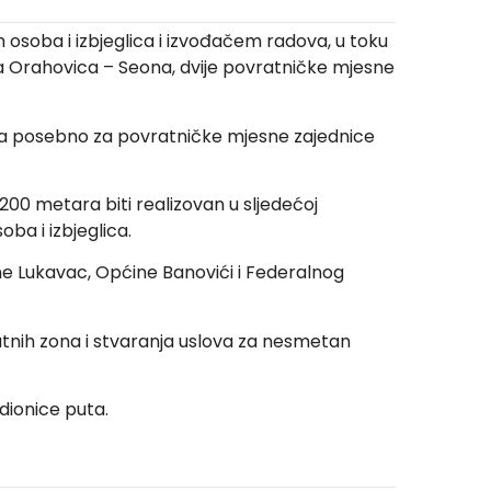
osoba i izbjeglica i izvođačem radova, u toku
uta Orahovica – Seona, dvije povratničke mjesne
ce, a posebno za povratničke mjesne zajednice
200 metara biti realizovan u sljedećoj
ba i izbjeglica.
e Lukavac, Općine Banovići i Federalnog
atnih zona i stvaranja uslova za nesmetan
dionice puta.