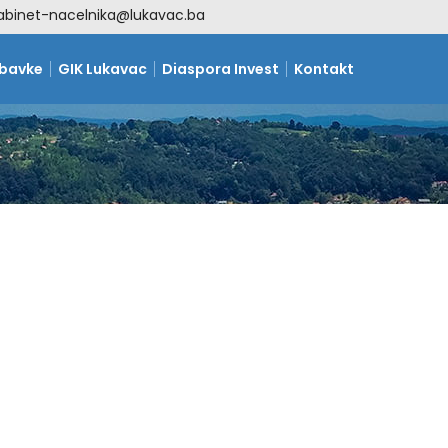
abinet-nacelnika@lukavac.ba
abavke
GIK Lukavac
Diaspora Invest
Kontakt