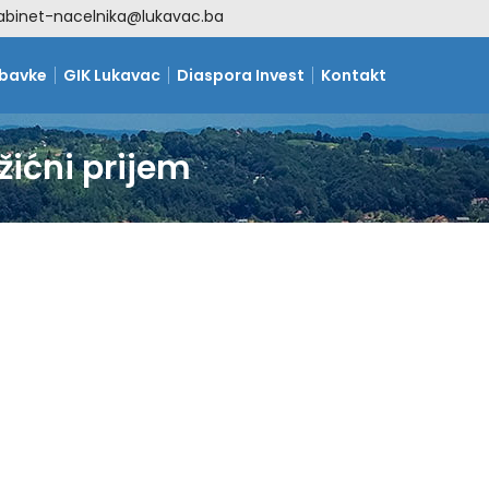
abinet-nacelnika@lukavac.ba
abavke
GIK Lukavac
Diaspora Invest
Kontakt
žićni prijem