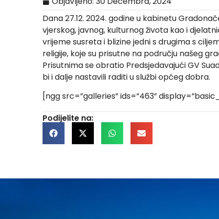
Objavljeno:
30 Decembra, 2024
Dana 27.12. 2024. godine u kabinetu Gradonačeln
vjerskog, javnog, kulturnog života kao i djelatn
vrijeme susreta i blizine jedni s drugima s cilje
religije, koje su prisutne na području našeg g
Prisutnima se obratio Predsjedavajući GV Sua
bi i dalje nastavili raditi u službi općeg dobra.
[ngg src=”galleries” ids=”463” display=”bas
Podijelite na: