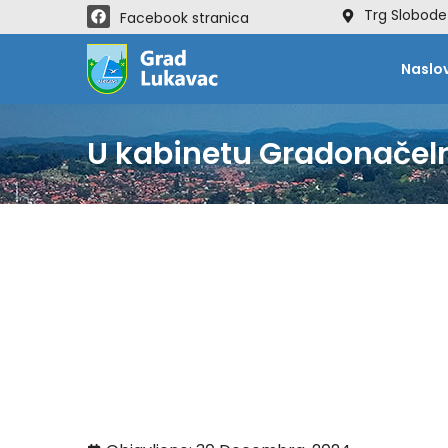
Trg Slobode
Facebook stranica
Naslo
U kabinetu Gradonačelni