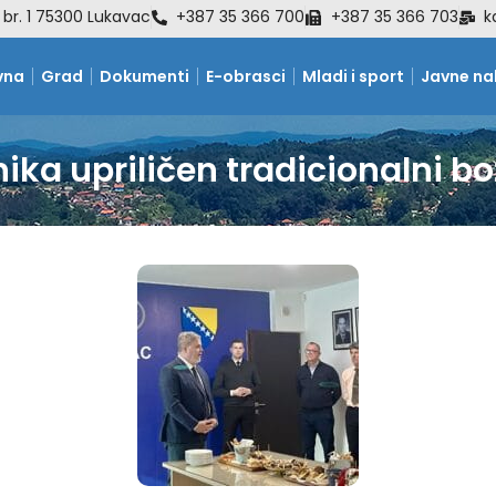
 br. 1 75300 Lukavac
+387 35 366 700
+387 35 366 703
k
vna
Grad
Dokumenti
E-obrasci
Mladi i sport
Javne n
ka upriličen tradicionalni bo