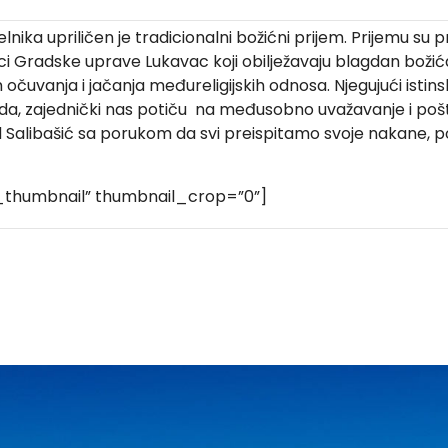
ika upriličen je tradicionalni božićni prijem. Prijemu su pr
ici Gradske uprave Lukavac koji obilježavaju blagdan božića.
m očuvanja i jačanja međureligijskih odnosa. Njegujući istin
rada, zajednički nas potiču na međusobno uvažavanje i poš
d Salibašić sa porukom da svi preispitamo svoje nakane,
ic_thumbnail” thumbnail_crop=”0”]