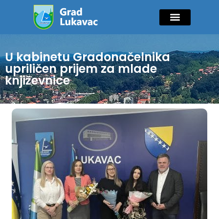
Mladi i sport
Javne nabavke
GIK Lukavac
Diaspora Invest
U kabinetu Gradonačelnika
upriličen prijem za mlade
književnice