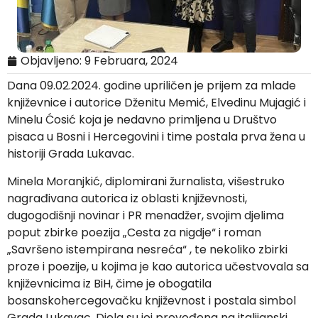
Objavljeno:
9 Februara, 2024
Dana 09.02.2024. godine upriličen je prijem za mlade
književnice i autorice Dženitu Memić, Elvedinu Mujagić i
Minelu Ćosić koja je nedavno primljena u Društvo
pisaca u Bosni i Hercegovini i time postala prva žena u
historiji Grada Lukavac.
Minela Moranjkić, diplomirani žurnalista, višestruko
nagrađivana autorica iz oblasti književnosti,
dugogodišnji novinar i PR menadžer, svojim djelima
poput zbirke poezija „Cesta za nigdje“ i roman
„Savršeno istempirana nesreća“ , te nekoliko zbirki
proze i poezije, u kojima je kao autorica učestvovala sa
književnicima iz BiH, čime je obogatila
bosanskohercegovačku književnost i postala simbol
Grada Lukavac. Djela su joj prevođena na italijanski