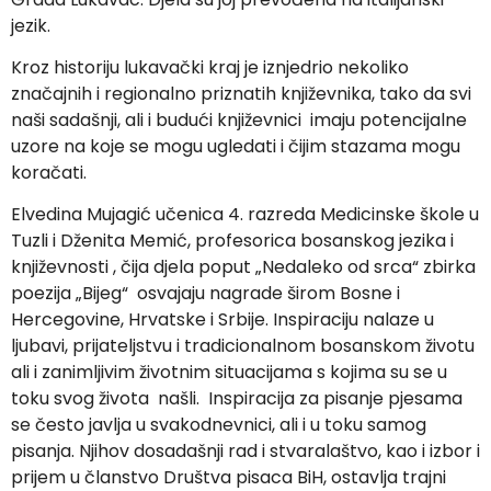
jezik.
Kroz historiju lukavački kraj je iznjedrio nekoliko
značajnih i regionalno priznatih književnika, tako da svi
naši sadašnji, ali i budući književnici imaju potencijalne
uzore na koje se mogu ugledati i čijim stazama mogu
koračati.
Elvedina Mujagić učenica 4. razreda Medicinske škole u
Tuzli i Dženita Memić, profesorica bosanskog jezika i
književnosti , čija djela poput „Nedaleko od srca“ zbirka
poezija „Bijeg“ osvajaju nagrade širom Bosne i
Hercegovine, Hrvatske i Srbije. Inspiraciju nalaze u
ljubavi, prijateljstvu i tradicionalnom bosanskom životu
ali i zanimljivim životnim situacijama s kojima su se u
toku svog života našli. Inspiracija za pisanje pjesama
se često javlja u svakodnevnici, ali i u toku samog
pisanja. Njihov dosadašnji rad i stvaralaštvo, kao i izbor i
prijem u članstvo Društva pisaca BiH, ostavlja trajni