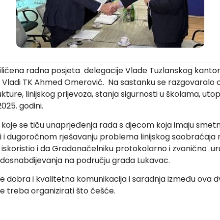
iličena radna posjeta delegacije Vlade Tuzlanskog kanton
ke u Vladi TK Ahmed Omerović. Na sastanku se razgovaral
ture, linijskog prijevoza, stanja sigurnosti u školama, ut
025. godini.
koje se tiču unaprjeđenja rada s djecom koja imaju smetn
ali i dugoročnom rješavanju problema linijskog saobraćaja
iskoristio i da Gradonačelniku protokolarno i zvanično u
dosnabdijevanja na području grada Lukavac.
e dobra i kvalitetna komunikacija i saradnja između ova dv
e treba organizirati što češće.