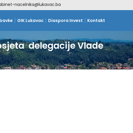
abinet-nacelnika@lukavac.ba
abavke
GIK Lukavac
Diaspora Invest
Kontakt
sjeta delegacije Vlade