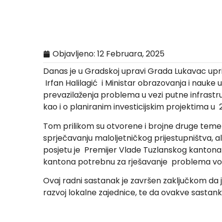
Objavljeno:
12 Februara, 2025
Danas je u Gradskoj upravi Grada Lukavac upr
Irfan Halilagić i Ministar obrazovanja i nau
prevazilaženja problema u vezi putne infrastruk
kao i o planiranim investicijskim projektima u 2
Tom prilikom su otvorene i brojne druge teme 
sprječavanju maloljetničkog prijestupništva, 
posjetu je Premijer Vlade Tuzlanskog kantona 
kantona potrebnu za rješavanje problema vo
Ovaj radni sastanak je završen zaključkom da j
razvoj lokalne zajednice, te da ovakve sastank