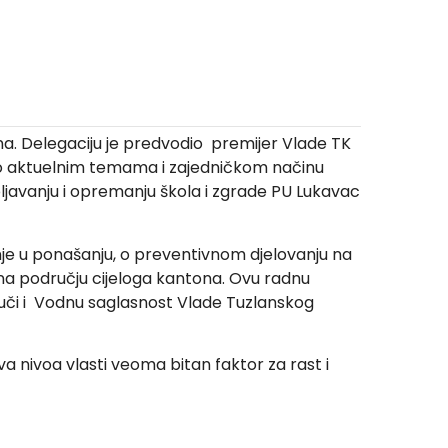
a. Delegaciju je predvodio premijer Vlade TK
o o aktuelnim temama i zajedničkom načinu
opljavanju i opremanju škola i zgrade PU Lukavac
je u ponašanju, o preventivnom djelovanju na
 na području cijeloga kantona. Ovu radnu
ruči i Vodnu saglasnost Vlade Tuzlanskog
a nivoa vlasti veoma bitan faktor za rast i