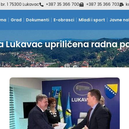
 br. 1 75300 Lukavac
+387 35 366 700
+387 35 366 703
k
vna
Grad
Dokumenti
E-obrasci
Mladi i sport
Javne n
a Lukavac upriličena radna po