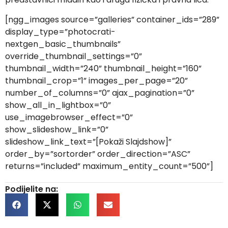
[ngg_images source=”galleries” container_ids=”289”
display_type=”photocrati-
nextgen_basic_thumbnails”
override_thumbnail_settings=”0”
thumbnail_width=”240” thumbnail_height=”160”
thumbnail_crop=”1” images_per_page=”20”
number_of_columns=”0” ajax_pagination=”0”
show_all_in_lightbox=”0”
use_imagebrowser_effect=”0”
show_slideshow_link=”0”
slideshow_link_text=”[Pokaži Slajdshow]”
order_by=”sortorder” order_direction=”ASC”
returns=”included” maximum_entity_count=”500”]
Podijelite na: