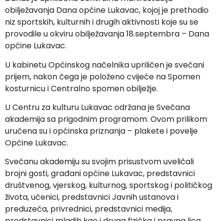
obilježavanja Dana općine Lukavac, kojoj je prethodio
niz sportskih, kulturnih i drugih aktivnosti koje su se
provodile u okviru obilježavanja 18.septembra – Dana
općine Lukavac.
U kabinetu Općinskog načelnika upriličen je svečani
prijem, nakon čega je položeno cvijeće na Spomen
kosturnicu i Centralno spomen obilježje.
U Centru za kulturu Lukavac održana je Svečana
akademija sa prigodnim programom. Ovom prilikom
uručena su i općinska priznanja – plakete i povelje
Općine Lukavac.
Svečanu akademiju su svojim prisustvom uveličali
brojni gosti, građani općine Lukavac, predstavnici
društvenog, vjerskog, kulturnog, sportskog i političkog
života, učenici, predstavnici Javnih ustanova i
preduzeća, privrednici, predstavnici medija,
predstavnici mladih kao i druga fizička i pravna lica.