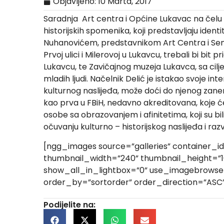
Objavljeno:
10 Marta, 2017
Saradnja Art centra i Općine Lukavac na čelu sa
historijskih spomenika, koji predstavljaju identi
Nuhanovićem, predstavnikom Art Centra i Semir
Prvoj ulici i Milerovoj u Lukavcu, trebali bi bit 
Lukavcu, te Zavičajnog muzeja Lukavca, sa cilj
mladih ljudi. Načelnik Delić je istakao svoje int
kulturnog naslijeđa, može doći do njenog zanem
kao prva u FBiH, nedavno akreditovana, koje će d
osobe sa obrazovanjem i afinitetima, koji su b
očuvanju kulturno – historijskog naslijeđa i raz
[ngg_images source=”galleries” container_i
thumbnail_width=”240” thumbnail_height=”
show_all_in_lightbox=”0” use_imagebrowser_
order_by=”sortorder” order_direction=”ASC
Podijelite na: