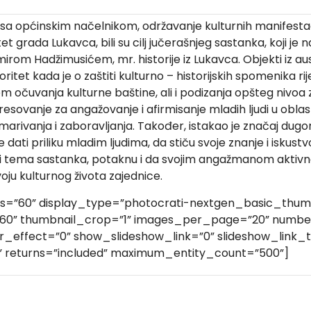
 općinskim načelnikom, održavanje kulturnih manifestacija,
tet grada Lukavca, bili su cilj jučerašnjeg sastanka, koji je
om Hadžimusićem, mr. historije iz Lukavca. Objekti iz aust
prioritet kada je o zaštiti kulturno – historijskih spomenika 
em očuvanja kulturne baštine, ali i podizanja opšteg nivoa
eresovanje za angažovanje i afirmisanje mladih ljudi u oblas
arivanja i zaboravljanja. Također, istakao je značaj dugor
ati priliku mladim ljudima, da stiču svoje znanje i iskustvo 
ili tema sastanka, potaknu i da svojim angažmanom aktivno
voju kulturnog života zajednice.
ds=”60” display_type=”photocrati-nextgen_basic_thumb
160” thumbnail_crop=”1” images_per_page=”20” numbe
effect=”0” show_slideshow_link=”0” slideshow_link_te
” returns=”included” maximum_entity_count=”500”]