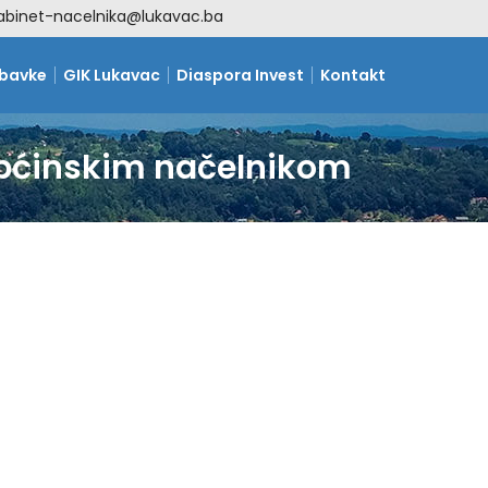
abinet-nacelnika@lukavac.ba
abavke
GIK Lukavac
Diaspora Invest
Kontakt
općinskim načelnikom