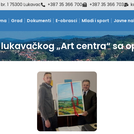
 br. 1 75300 Lukavac
+387 35 366 700
+387 35 366 703
k
vna
Grad
Dokumenti
E-obrasci
Mladi i sport
Javne n
lukavačkog „Art centra“ sa 