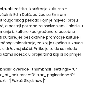
 ali i zaštita i korištenje kulturno –
 načelnik Edin Delić, održao sa Emirom
rougarskog perioda kojih je najveći broj u
riječ, a postoji potreba za osnivanjem Galerije u
 znanja iz kulture kod građana, a posebno
ti kulture, jer bez aktivne promocije kulture i
očnog volontiranja, za koji je Općina Lukavac
u državnoj službi. Prilika je to da se mlade
 uzmu učešća u projektima koji bi doprinijeli
nails” override_thumbnail_settings=”0”
r_of_columns=”0” ajax_pagination=”0”
xt=”[Pokaži Slajdshow]”