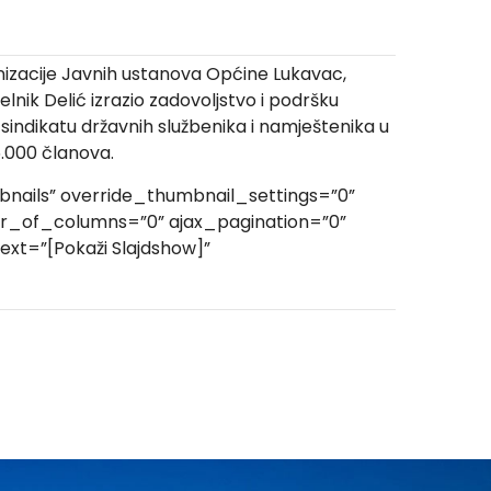
anizacije Javnih ustanova Općine Lukavac,
ik Delić izrazio zadovoljstvo i podršku
sindikatu državnih službenika i namještenika u
5.000 članova.
nails” override_thumbnail_settings=”0”
r_of_columns=”0” ajax_pagination=”0”
xt=”[Pokaži Slajdshow]”