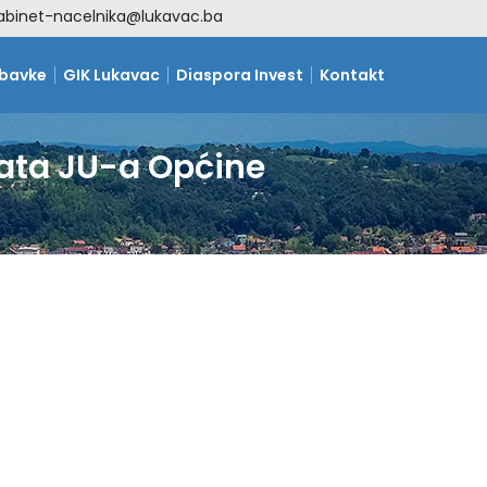
abinet-nacelnika@lukavac.ba
abavke
GIK Lukavac
Diaspora Invest
Kontakt
kata JU-a Općine