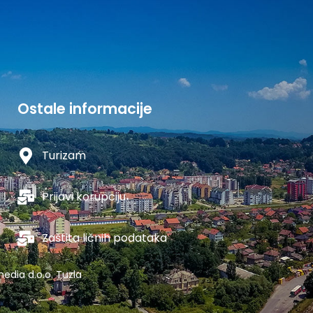
Ostale informacije
Turizam
Prijavi korupciju
Zaštita ličnih podataka
edia d.o.o. Tuzla