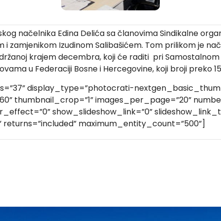
inskog načelnika Edina Delića sa članovima Sindikalne org
zamjenikom Izudinom Salibašićem. Tom prilikom je načeln
održanoj krajem decembra, koji će raditi pri Samostalnom 
ovama u Federaciji Bosne i Hercegovine, koji broji preko 1
ds=”37” display_type=”photocrati-nextgen_basic_thumb
160” thumbnail_crop=”1” images_per_page=”20” numbe
effect=”0” show_slideshow_link=”0” slideshow_link_te
” returns=”included” maximum_entity_count=”500”]