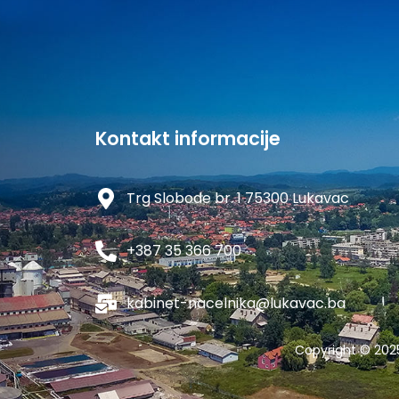
Kontakt informacije
Trg Slobode br. 1 75300 Lukavac
+387 35 366 700
kabinet-nacelnika@lukavac.ba
Copyright © 202