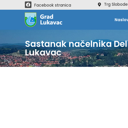
Trg Slobode
Facebook stranica
Naslo
Sastanak načelnika Del
Lukavac