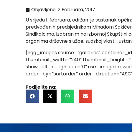
Objavljeno:
2 Februara, 2017
U srijedu 1. februara, održan je sastanak opć
predvođenih predsjednikom Mihadom Sakićem i 
Sindikalcima, izabranim na izbornoj Skupštini 
organima državne službe, sudskoj vlasti i ustan
[ngg_images source=”galleries” container_i
thumbnail_width=”240” thumbnail_height=”
show_all_in_lightbox=”0” use_imagebrowser_
order_by=”sortorder” order_direction=”ASC
Podijelite na: