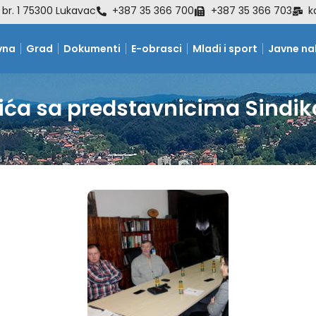
 br. 1 75300 Lukavac
+387 35 366 700
+387 35 366 703
k
vna
Grad
Dokumenti
E-obrasci
Mladi i sport
Javne n
ića sa predstavnicima Sindi