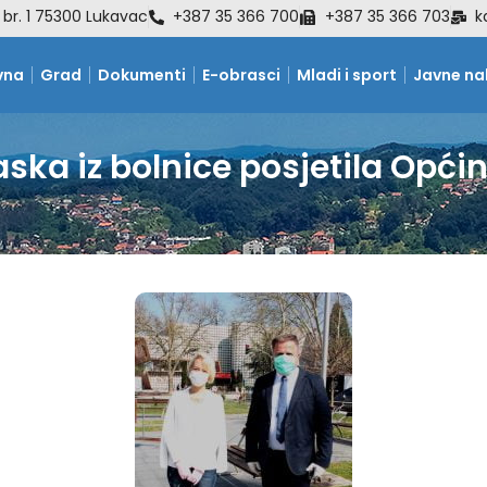
 br. 1 75300 Lukavac
+387 35 366 700
+387 35 366 703
k
vna
Grad
Dokumenti
E-obrasci
Mladi i sport
Javne n
ska iz bolnice posjetila Opći