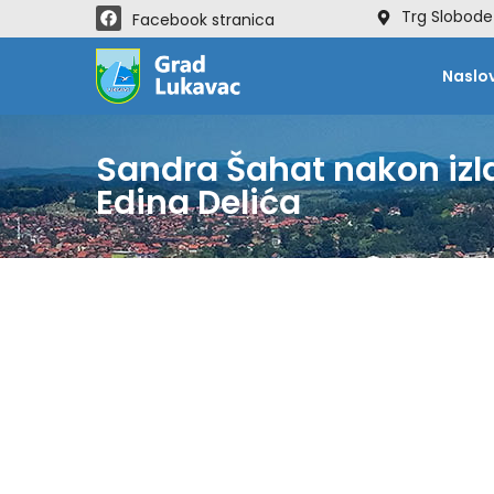
Trg Slobode
Facebook stranica
Naslo
Sandra Šahat nakon izla
Edina Delića