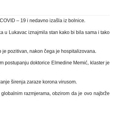
 COVID – 19 i nedavno izašla iz bolnice.
ka u Lukavac iznajmila stan kako bi bila sama i tako
o je pozitivan, nakon čega je hospitalizovana.
om postupanju doktorice Elmedine Memić, klaster je
anje širenja zaraze korona virusom.
u globalnim razmjerama, obzirom da je ovo najbrže