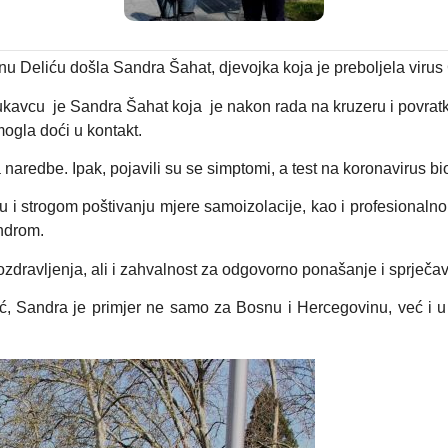
u Deliću došla Sandra Šahat, djevojka koja je preboljela virus
ukavcu
je Sandra Šahat koja
je nakon rada na kruzeru i povrat
mogla doći u kontakt.
 naredbe. Ipak, pojavili su se simptomi, a test na koronavirus bi
i strogom poštivanju mjere samoizolacije, kao i profesionaln
ndrom.
dravljenja, ali i zahvalnost za odgovorno ponašanje i sprječav
lić, Sandra je primjer ne samo za Bosnu i Hercegovinu, već i 