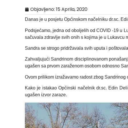
Objavljeno:
15 Aprila, 2020
Danas je u posjetu Općinskom načelniku dr.sc. Edin
Podsjećamo, jedna od oboljelih od COVID -19 u L
sačuvala zdravlje svih onih s kojima je u Lukavcu 
Sandra se strogo pridržavala svih uputa i poštovala
Zahvaljujući Sandrinom disciplinovanom ponašanju 
ugašen sa prvom zaraženom osobom odnosno Sa
Ovom prilikom izražavamo radost zbog Sandrinog oz
Kako je istakao Općinski načelnik dr.sc. Edin De
ugašen izvor zaraze.