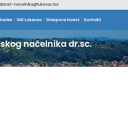
abinet-nacelnika@lukavac.ba
abavke
GIK Lukavac
Diaspora Invest
Kontakt
nskog načelnika dr.sc.