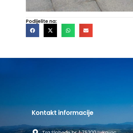
Podijelite na:
Kontakt informacije
Trg Slobode br. 1 75300 Lukavac