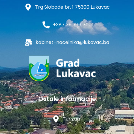
Trg Slobode br. 1 75300 Lukavac
+387 35 366 700
kabinet-nacelnika@lukavac.ba
Ostale informacije
Turizam