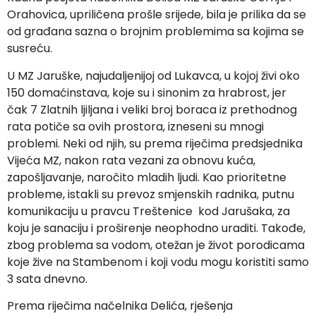
Orahovica, upriličena prošle srijede, bila je prilika da se
od građana sazna o brojnim problemima sa kojima se
susreću.
U MZ Jaruške, najudaljenijoj od Lukavca, u kojoj živi oko
150 domaćinstava, koje su i sinonim za hrabrost, jer
čak 7 Zlatnih ljiljana i veliki broj boraca iz prethodnog
rata potiče sa ovih prostora, izneseni su mnogi
problemi. Neki od njih, su prema riječima predsjednika
Vijeća MZ, nakon rata vezani za obnovu kuća,
zapošljavanje, naročito mladih ljudi. Kao prioritetne
probleme, istakli su prevoz smjenskih radnika, putnu
komunikaciju u pravcu Treštenice kod Jarušaka, za
koju je sanaciju i proširenje neophodno uraditi. Takođe,
zbog problema sa vodom, otežan je život porodicama
koje žive na Stambenom i koji vodu mogu koristiti samo
3 sata dnevno.
Prema riječima načelnika Delića, rješenja