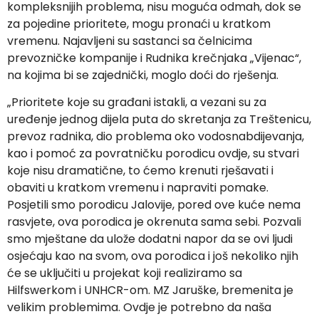
kompleksnijih problema, nisu moguća odmah, dok se
za pojedine prioritete, mogu pronaći u kratkom
vremenu. Najavljeni su sastanci sa čelnicima
prevozničke kompanije i Rudnika krečnjaka „Vijenac“,
na kojima bi se zajednički, moglo doći do rješenja.
„Prioritete koje su građani istakli, a vezani su za
uređenje jednog dijela puta do skretanja za Treštenicu,
prevoz radnika, dio problema oko vodosnabdijevanja,
kao i pomoć za povratničku porodicu ovdje, su stvari
koje nisu dramatične, to ćemo krenuti rješavati i
obaviti u kratkom vremenu i napraviti pomake.
Posjetili smo porodicu Jalovije, pored ove kuće nema
rasvjete, ova porodica je okrenuta sama sebi. Pozvali
smo mještane da ulože dodatni napor da se ovi ljudi
osjećaju kao na svom, ova porodica i još nekoliko njih
će se uključiti u projekat koji realiziramo sa
Hilfswerkom i UNHCR-om. MZ Jaruške, bremenita je
velikim problemima. Ovdje je potrebno da naša