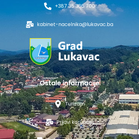
+387 35 366 700
kabinet-nacelnika@lukavac.ba
Ostale informacije
Turizam
Prijavi korupciju