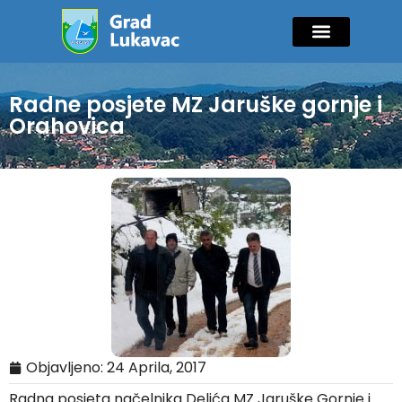
Mladi i sport
Javne nabavke
GIK Lukavac
Diaspora Invest
Radne posjete MZ Jaruške gornje i
Orahovica
Objavljeno:
24 Aprila, 2017
Radna posjeta načelnika Delića MZ Jaruške Gornje i