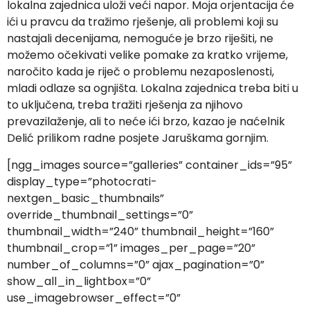
lokalna zajednica uloži veći napor. Moja orjentacija će
ići u pravcu da tražimo rješenje, ali problemi koji su
nastajali decenijama, nemoguće je brzo riješiti, ne
možemo očekivati velike pomake za kratko vrijeme,
naročito kada je riječ o problemu nezaposlenosti,
mladi odlaze sa ognjišta. Lokalna zajednica treba biti u
to uključena, treba tražiti rješenja za njihovo
prevazilaženje, ali to neće ići brzo, kazao je naćelnik
Delić prilikom radne posjete Jaruškama gornjim.
[ngg_images source=”galleries” container_ids=”95”
display_type=”photocrati-
nextgen_basic_thumbnails”
override_thumbnail_settings=”0”
thumbnail_width=”240” thumbnail_height=”160”
thumbnail_crop=”1” images_per_page=”20”
number_of_columns=”0” ajax_pagination=”0”
show_all_in_lightbox=”0”
use_imagebrowser_effect=”0”