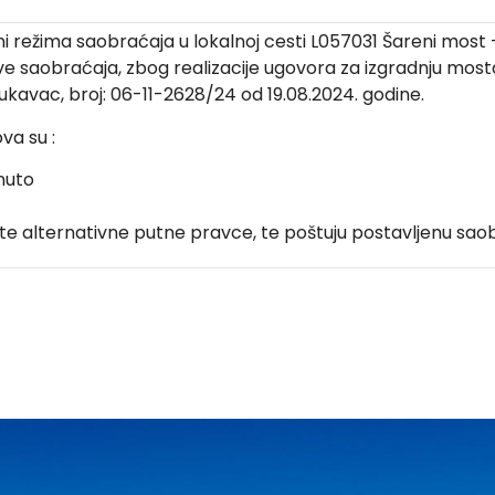
ežima saobraćaja u lokalnoj cesti L057031 Šareni most – 
ve saobraćaja, zbog realizacije ugovora za izgradnju mosta
Lukavac, broj: 06-11-2628/24 od 19.08.2024. godine.
va su :
nuto
e alternativne putne pravce, te poštuju postavljenu saobr