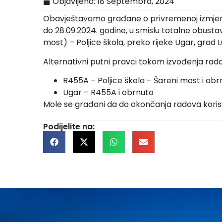
Objavljeno:
18 Septembra, 2024
Obavještavamo građane o privremenoj izmjeni r
do 28.09.2024. godine, u smislu totalne obusta
most) – Poljice škola, preko rijeke Ugar, grad 
Alternativni putni pravci tokom izvođenja rado
R455A – Poljice škola – Šareni most i obr
Ugar – R455A i obrnuto
Mole se građani da do okončanja radova korist
Podijelite na: