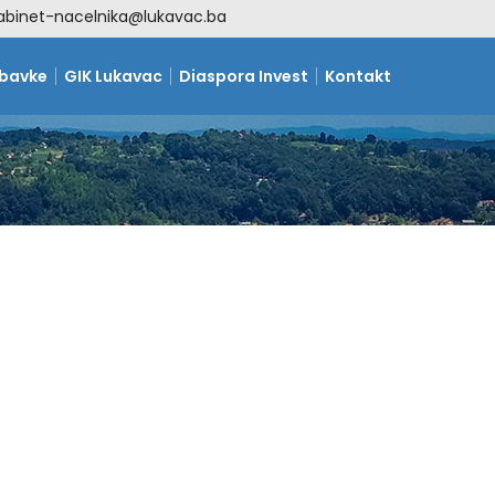
abinet-nacelnika@lukavac.ba
abavke
GIK Lukavac
Diaspora Invest
Kontakt