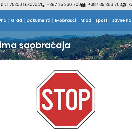
 br. 1 75300 Lukavac
+387 35 366 700
+387 35 366 703
k
vna
Grad
Dokumenti
E-obrasci
Mladi i sport
Javne n
žima saobraćaja