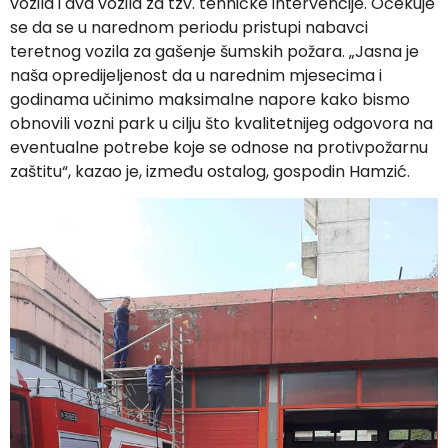
vozila i dva vozila za tzv. tehničke intervencije. Očekuje
se da se u narednom periodu pristupi nabavci
teretnog vozila za gašenje šumskih požara. „Jasna je
naša opredijeljenost da u narednim mjesecima i
godinama učinimo maksimalne napore kako bismo
obnovili vozni park u cilju što kvalitetnijeg odgovora na
eventualne potrebe koje se odnose na protivpožarnu
zaštitu“, kazao je, između ostalog, gospodin Hamzić.