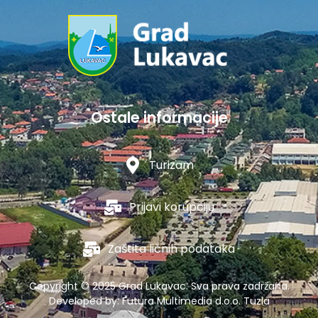
Ostale informacije
Turizam
Prijavi korupciju
Zaštita ličnih podataka
Copyright © 2025 Grad Lukavac. Sva prava zadržana.
Developed by:
Futura Multimedia d.o.o. Tuzla