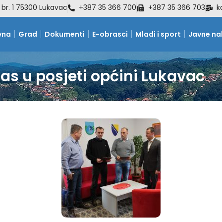
 br. 1 75300 Lukavac
+387 35 366 700
+387 35 366 703
k
vna
Grad
Dokumenti
E-obrasci
Mladi i sport
Javne n
as u posjeti općini Lukavac