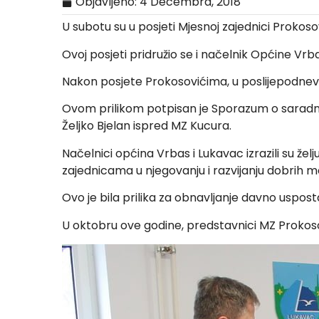
Objavljeno:
4 Decembra, 2018
U subotu su u posjeti Mjesnoj zajednici Prokoso
Ovoj posjeti pridružio se i načelnik Općine Vrb
Nakon posjete Prokosovićima, u poslijepodnevn
Ovom prilikom potpisan je Sporazum o saradnji
Željko Bjelan ispred MZ Kucura.
Načelnici općina Vrbas i Lukavac izrazili su ž
zajednicama u njegovanju i razvijanju dobrih
Ovo je bila prilika za obnavljanje davno uspost
U oktobru ove godine, predstavnici MZ Prokoso