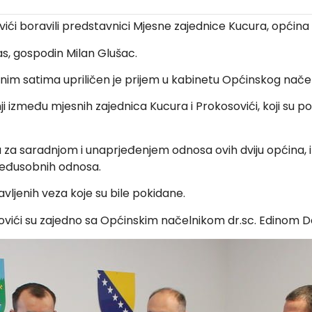
vići boravili predstavnici Mjesne zajednice Kucura, općina
as, gospodin Milan Glušac.
im satima upriličen je prijem u kabinetu Općinskog načeln
 između mjesnih zajednica Kucura i Prokosovići, koji su po
elju za saradnjom i unaprjeđenjem odnosa ovih dviju općina,
 međusobnih odnosa.
avljenih veza koje su bile pokidane.
vići su zajedno sa Općinskim načelnikom dr.sc. Edinom De