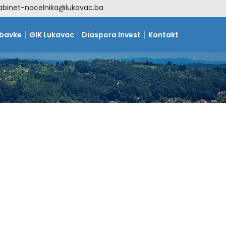
abinet-nacelnika@lukavac.ba
abavke
GIK Lukavac
Diaspora Invest
Kontakt