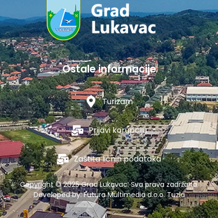
Ostale informacije
Turizam
Prijavi korupciju
Zaštita ličnih podataka
Copyright © 2025 Grad Lukavac. Sva prava zadržana.
Developed by:
Futura Multimedia d.o.o. Tuzla