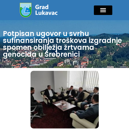
Mladi i sport
Javne nabavke
GIK Lukavac
Diaspora Invest
Potpisan ugovor u svrhu
sufinansiranja troškova izgradnje
spomen obilježja žrtvama
genocida u Srebrenici