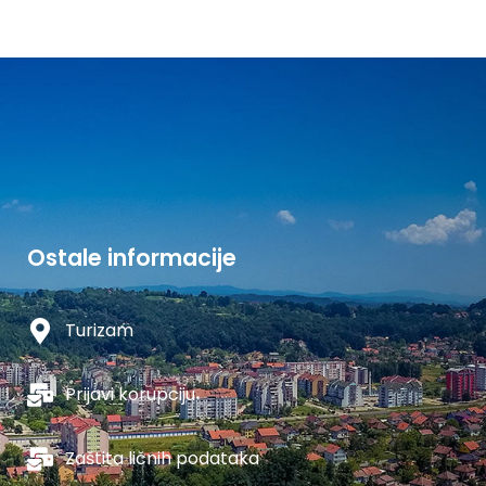
Ostale informacije
Turizam
Prijavi korupciju
Zaštita ličnih podataka