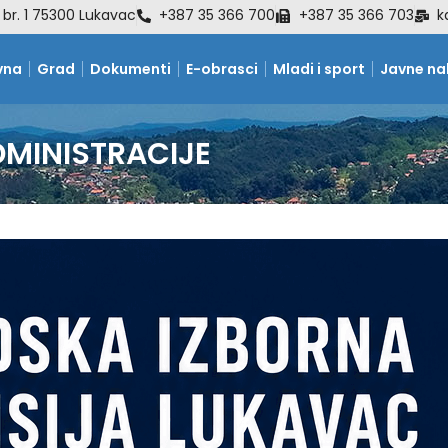
 br. 1 75300 Lukavac
+387 35 366 700
+387 35 366 703
k
vna
Grad
Dokumenti
E-obrasci
Mladi i sport
Javne n
DMINISTRACIJE