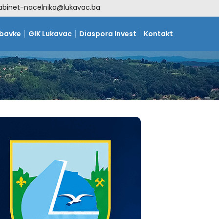
abinet-nacelnika@lukavac.ba
abavke
GIK Lukavac
Diaspora Invest
Kontakt