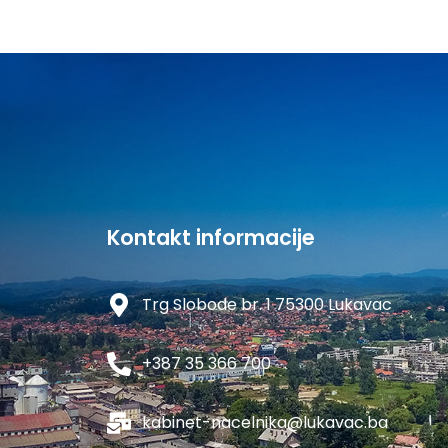
Kontakt informacije
Trg Slobode br. 1 75300 Lukavac
+387 35 366 700
kabinet-nacelnika@lukavac.ba