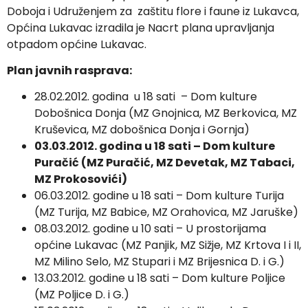
Doboja i Udruženjem za zaštitu flore i faune iz Lukavca,
Općina Lukavac izradila je Nacrt plana upravljanja
otpadom općine Lukavac.
Plan javnih rasprava:
28.02.2012. godina u 18 sati – Dom kulture
Dobošnica Donja (MZ Gnojnica, MZ Berkovica, MZ
Kruševica, MZ dobošnica Donja i Gornja)
03.03.2012. godina u 18 sati – Dom kulture
Puračić (MZ Puračić, MZ Devetak, MZ Tabaci,
MZ Prokosovići)
06.03.2012. godine u 18 sati – Dom kulture Turija
(MZ Turija, MZ Babice, MZ Orahovica, MZ Jaruške)
08.03.2012. godine u 10 sati – U prostorijama
općine Lukavac (MZ Panjik, MZ Sižje, MZ Krtova I i II,
MZ Milino Selo, MZ Stupari i MZ Brijesnica D. i G.)
13.03.2012. godine u 18 sati – Dom kulture Poljice
(MZ Poljice D. i G.)