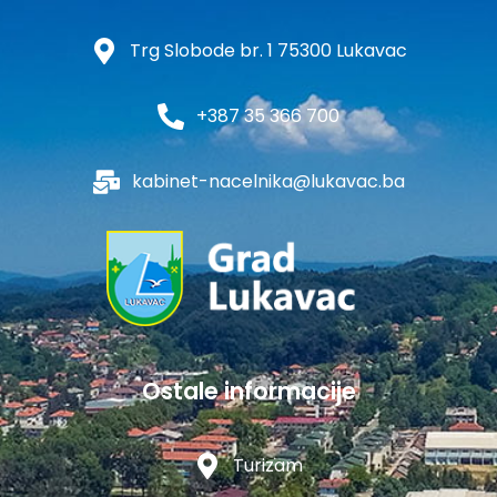
Trg Slobode br. 1 75300 Lukavac
+387 35 366 700
kabinet-nacelnika@lukavac.ba
Ostale informacije
Turizam