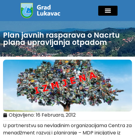
Mladi i sport
Javne nabavke
GIK Lukavac
Diaspora Invest
Plan javnih rasparava o Nacrtu
plana upravljanja otpadom
Objavljeno:
16 Februara, 2012
U partnerstvu sa nevladinim organizacijama Centra za
menadžment razvoj i planiranje – MDP inicijative iz