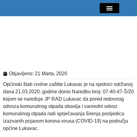
Mladi i sport
Javne nabavke
GIK Lukavac
Diaspora Invest
Općinski štab civilne zaštite Lukavac
donio Naredbu za JKP “Rad”
Lukavac
Objavljeno:
21 Marta, 2020
Općinski štab civilne zaštite Lukavac je na sjednici održanoj
dana 21.03.2020. godine donio Naredbu broj: 07-40-47-Š/20
kojom se naređuje JP RAD Lukavac da pored redovnog
odvoza komunalnog otpada obavlja i vanredni odvoz
komunalnog otpada radi sprječavanja širenja posljedica
izazvanih pojavom korona virusa (COVID-19) na području
općine Lukavac.