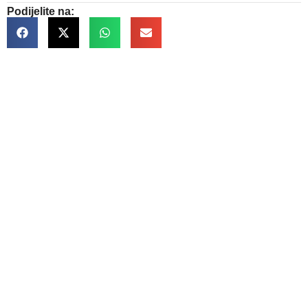
Podijelite na:
Kontakt informacije
Trg Slobode br. 1 75300 Lukavac
+387 35 366 700
kabinet-nacelnika@lukavac.ba