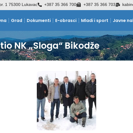
br. 1 75300 Lukavac
+387 35 366 700
+387 35 366 703
kabin
vna
Grad
Dokumenti
E-obrasci
Mladi i sport
Javne n
tio NK „Sloga“ Bikodže