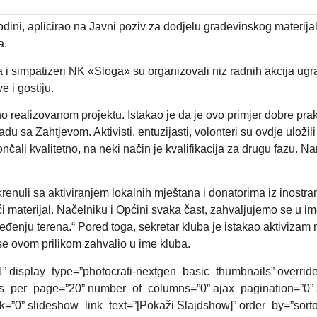
dini, aplicirao na Javni poziv za dodjelu građevinskog materija
a.
i simpatizeri NK «Sloga» su organizovali niz radnih akcija ugrad
e i gostiju.
no realizovanom projektu. Istakao je da je ovo primjer dobre pra
ladu sa Zahtjevom. Aktivisti, entuzijasti, volonteri su ovdje uloži
ončali kvalitetno, na neki način je kvalifikacija za drugu fazu. 
renuli sa aktiviranjem lokalnih mještana i donatorima iz inostr
ći materijal. Načelniku i Općini svaka čast, zahvaljujemo se u i
uređenju terena.“ Pored toga, sekretar kluba je istakao aktivizam
 se ovom prilikom zahvalio u ime kluba.
1” display_type=”photocrati-nextgen_basic_thumbnails” overrid
s_per_page=”20” number_of_columns=”0” ajax_pagination=”0” 
”0” slideshow_link_text=”[Pokaži Slajdshow]” order_by=”sortor