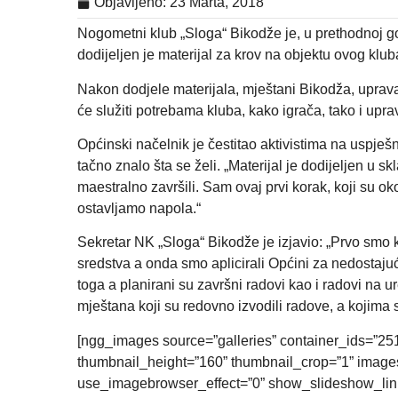
Objavljeno:
23 Marta, 2018
Nogometni klub „Sloga“ Bikodže je, u prethodnoj go
dodijeljen je materijal za krov na objektu ovog klub
Nakon dodjele materijala, mještani Bikodža, uprava 
će služiti potrebama kluba, kako igrača, tako i uprav
Općinski načelnik je čestitao aktivistima na uspješ
tačno znalo šta se želi. „Materijal je dodijeljen u sk
maestralno završili. Sam ovaj prvi korak, koji su ok
ostavljamo napola.“
Sekretar NK „Sloga“ Bikodže je izjavio: „Prvo smo k
sredstva a onda smo aplicirali Općini za nedostaju
toga a planirani su završni radovi kao i radovi na 
mještana koji su redovno izvodili radove, a kojima
[ngg_images source=”galleries” container_ids=”25
thumbnail_height=”160” thumbnail_crop=”1” image
use_imagebrowser_effect=”0” show_slideshow_link=