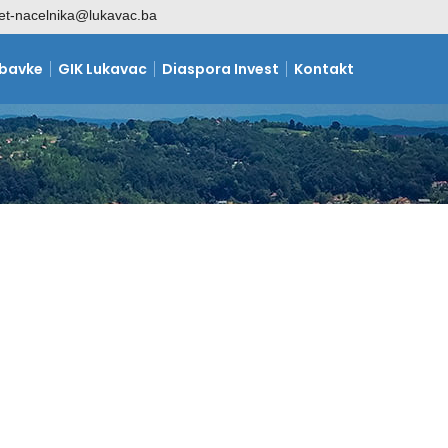
et-nacelnika@lukavac.ba
abavke
GIK Lukavac
Diaspora Invest
Kontakt