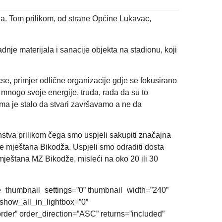
la. Tom prilikom, od strane Općine Lukavac,
nje materijala i sanacije objekta na stadionu, koji
kse, primjer odlične organizacije gdje se fokusirano
li mnogo svoje energije, truda, rada da su to
Nama je stalo da stvari završavamo a ne da
anstva prilikom čega smo uspjeli sakupiti značajna
me mještana Bikodža. Uspjeli smo odraditi dosta
 mještana MZ Bikodže, misleći na oko 20 ili 30
e_thumbnail_settings=”0” thumbnail_width=”240”
show_all_in_lightbox=”0”
der” order_direction=”ASC” returns=”included”