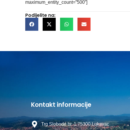
maximum_entity_count=”500”]
Podijelite na:
Kontakt informacije
Trg Slobode br. 1 75300 Lukavac