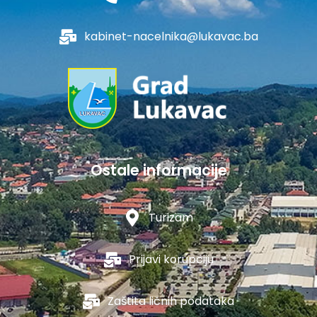
kabinet-nacelnika@lukavac.ba
Ostale informacije
Turizam
Prijavi korupciju
Zaštita ličnih podataka