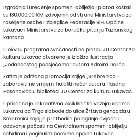
Izgradnja i uređenje spomen-obilježja i platoa koštali
su 130.000,00 KM izdvojenih od strane Ministarstva za
raseljene osobe i izbjeglice Federacije BiH, Općine
Lukavac i Ministarstva za boračka pitanja Tuzlanskog
kantona.
U okviru programa svečanosti na platou JU Centar za
kulturu Lukavac otvorena je izložba ilustracija
„Jedanaestog podsjećamo“ autora Admira Delića.
Zatim je održana promocija knjige „Srebrenica –
zaboraviti ne smijem, halaliti neću“ autora Hasana
Hasanovića u biblioteci JU Centar za kulturu Lukavac.
Upriličena je rekreativna biciklistička vožnja ulicama
Lukavca od Trga slobode do ulice Žrtava genocida u
Srebrenici kojoj je prethodilo polaganje cvijeća i
odavanje počasti na Centralnom spomen-obilježju
šehidima i poginulim borcima općine Lukavac.