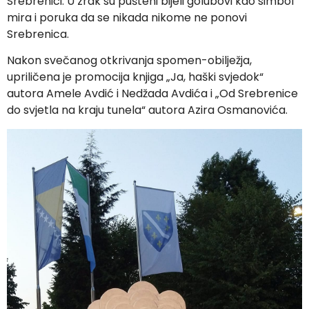
Srebrenici. U zrak su pušteni bijeli golubovi kao simbol
mira i poruka da se nikada nikome ne ponovi
Srebrenica.
Nakon svečanog otkrivanja spomen-obilježja,
upriličena je promocija knjiga „Ja, haški svjedok“
autora Amele Avdić i Nedžada Avdića i „Od Srebrenice
do svjetla na kraju tunela“ autora Azira Osmanovića.