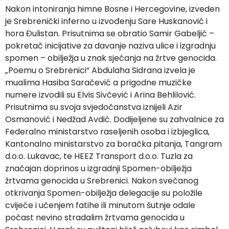
Nakon intoniranja himne Bosne i Hercegovine, izveden
je Srebrenički inferno u izvođenju Sare Huskanović i
hora Đulistan. Prisutnima se obratio Samir Gabeljić –
pokretač inicijative za davanje naziva ulice i izgradnju
spomen – obilježja u znak sjećanja na žrtve genocida.
„Poemu o Srebrenici“ Abdulaha Sidrana izvela je
mualima Hasiba Saračević a prigodne muzičke
numere izvodili su Elvis Sivčević i Arina Behlilović.
Prisutnima su svoja svjedočanstva iznijeli Azir
Osmanović i Nedžad Avdić. Dodijeljene su zahvalnice za
Federalno ministarstvo raseljenih osoba i izbjeglica,
Kantonalno ministarstvo za boračka pitanja, Tangram
d.o.o. Lukavac, te HEEZ Transport d.o.o. Tuzla za
značajan doprinos u izgradnji Spomen-obilježja
žrtvama genocida u Srebrenici. Nakon svečanog
otkrivanja Spomen-obilježja delegacije su položile
cvijeće i učenjem fatihe ili minutom šutnje odale
počast nevino stradalim žrtvama genocida u