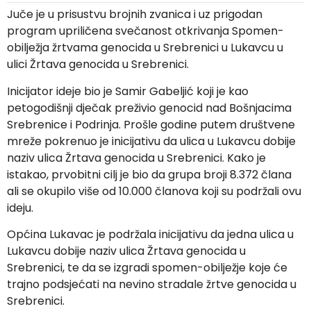
Juče je u prisustvu brojnih zvanica i uz prigodan
program upriličena svečanost otkrivanja Spomen-
obilježja žrtvama genocida u Srebrenici u Lukavcu u
ulici Žrtava genocida u Srebrenici.
Inicijator ideje bio je Samir Gabeljić koji je kao
petogodišnji dječak preživio genocid nad Bošnjacima
Srebrenice i Podrinja. Prošle godine putem društvene
mreže pokrenuo je inicijativu da ulica u Lukavcu dobije
naziv ulica Žrtava genocida u Srebrenici. Kako je
istakao, prvobitni cilj je bio da grupa broji 8.372 člana
ali se okupilo više od 10.000 članova koji su podržali ovu
ideju.
Općina Lukavac je podržala inicijativu da jedna ulica u
Lukavcu dobije naziv ulica Žrtava genocida u
Srebrenici, te da se izgradi spomen-obilježje koje će
trajno podsjećati na nevino stradale žrtve genocida u
Srebrenici.