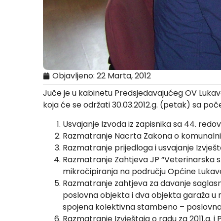
Objavljeno:
22 Marta, 2012
Juče je u kabinetu Predsjedavajućeg OV Lukavac
koja će se održati 30.03.2012.g. (petak) sa poče
Usvajanje Izvoda iz zapisnika sa 44. redo
Razmatranje Nacrta Zakona o komunalni
Razmatranje prijedloga i usvajanje Izvješta
Razmatranje Zahtjeva JP “Veterinarska st
mikročipiranja na području Općine Lukav
Razmatranje zahtjeva za davanje saglasnos
poslovna objekta i dva objekta garaža u n
spojena kolektivna stambeno – poslovna o
Razmatranje Izvještaja o radu za 2011.g. 