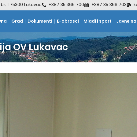
 br. 1 75300 Lukavac
+387 35 366 700
+387 35 366 703
k
vna
Grad
Dokumenti
E-obrasci
Mladi i sport
Javne n
ija OV Lukavac