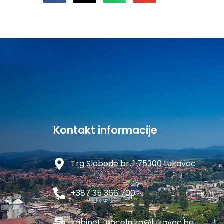
Kontakt informacije
Trg Slobode br. 1 75300 Lukavac
+387 35 366 700
kabinet-nacelnika@lukavac.ba