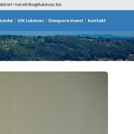
abinet-nacelnika@lukavac.ba
abavke
GIK Lukavac
Diaspora Invest
Kontakt