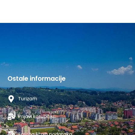
Ostale informacije
Turizam
Prijavi korupciju
Zaštita ličnih podataka