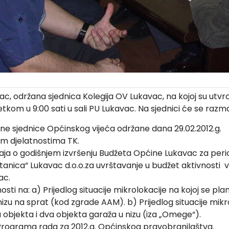
, održana sjednica Kolegija OV Lukavac, na kojoj su utvrđ
tkom u 9:00 sati u sali PU Lukavac. Na sjednici će se razma
vne sjednice Općinskog vijeća održane dana 29.02.2012.g.
m djelatnostima TK.
ja o godišnjem izvršenju Budžeta Općine Lukavac za period 01
anica“ Lukavac d.o.o.za uvrštavanje u budžet aktivnosti v
ac.
ti na: a) Prijedlog situacije mikrolokacije na kojoj se p
izu na sprat (kod zgrade AAM). b) Prijedlog situacije mikro
bjekta i dva objekta garaža u nizu (iza „Omege“).
i Programa rada za 2012.g. Općinskog pravobranilaštva.