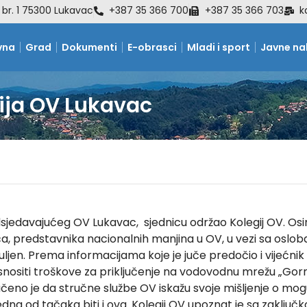
 br. 1 75300 Lukavac
+387 35 366 700
+387 35 366 703
k
vna
Grad
Dokumenti
E-obrasci
Mladi i sport
Javne n
ija OV Lukavac
dsjedavajućeg OV Lukavac, sjednicu održao Kolegij OV. Osi
a, predstavnika nacionalnih manjina u OV, u vezi sa oslo
en. Prema informacijama koje je juče predočio i vijećnik M
ositi troškove za priključenje na vodovodnu mrežu „Gornji 
no je da stručne službe OV iskažu svoje mišljenje o mogu
dna od tačaka biti i ova. Kolegij OV upoznat je sa zaključ