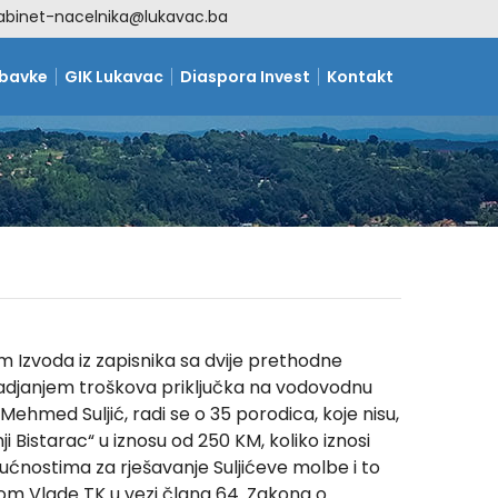
abinet-nacelnika@lukavac.ba
abavke
GIK Lukavac
Diaspora Invest
Kontakt
m Izvoda iz zapisnika sa dvije prethodne
badjanjem troškova priključka na vodovodnu
ehmed Suljić, radi se o 35 porodica, koje nisu,
Bistarac“ u iznosu od 250 KM, koliko iznosi
ćnostima za rješavanje Suljićeve molbe i to
kom Vlade TK u vezi člana 64. Zakona o