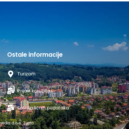
Ostale informacije
Turizam
Prijavi korupciju
Zaštita ličnih podataka
edia d.o.o. Tuzla