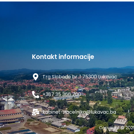
Kontakt informacije
Trg Slobode br. 1 75300 Lukavac
+387 35 366 700
kabinet-nacelnika@lukavac.ba
Copyright © 202