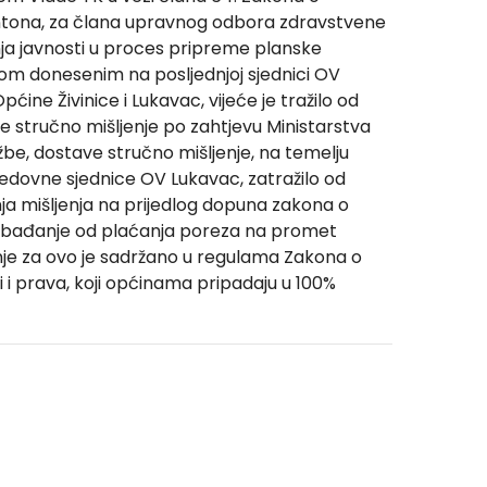
antona, za člana upravnog odbora zdravstvene
ja javnosti u proces pripreme planske
čkom donesenim na posljednjoj sjednici OV
ne Živinice i Lukavac, vijeće je tražilo od
e stručno mišljenje po zahtjevu Ministarstva
užbe, dostave stručno mišljenje, na temelju
redovne sjednice OV Lukavac, zatražilo od
anja mišljenja na prijedlog dopuna zakona o
slobađanje od plaćanja poreza na promet
enje za ovo je sadržano u regulama Zakona o
i prava, koji općinama pripadaju u 100%