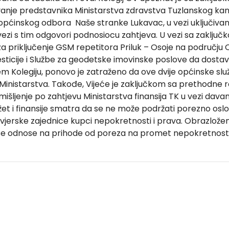
novanje predstavnika Ministarstva zdravstva Tuzlanskog k
općinskog odbora Naše stranke Lukavac, u vezi uključivan
vezi s tim odgovori podnosiocu zahtjeva. U vezi sa zaklju
riključenje GSM repetitora Priluk – Osoje na području Opći
sticije i Službe za geodetske imovinske poslove da dostav
jem Kolegiju, ponovo je zatraženo da ove dvije općinske sl
Ministarstva. Takođe, Vijeće je zaključkom sa prethodne 
 mišljenje po zahtjevu Ministarstva finansija TK u vezi dav
žet i finansije smatra da se ne može podržati porezno o
i vjerske zajednice kupci nepokretnosti i prava. Obrazlož
 se odnose na prihode od poreza na promet nepokretnosti 