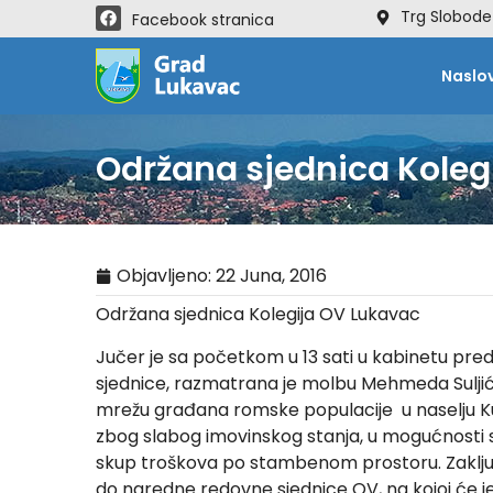
Trg Slobode
Facebook stranica
Naslo
Održana sjednica Koleg
Objavljeno:
22 Juna, 2016
Održana sjednica Kolegija OV Lukavac
Jučer je sa početkom u 13 sati u kabinetu pre
sjednice, razmatrana je molbu Mehmeda Suljić
mrežu građana romske populacije u naselju Kulj
zbog slabog imovinskog stanja, u mogućnosti sn
skup troškova po stambenom prostoru. Zaključe
do naredne redovne sjednice OV, na kojoj će je