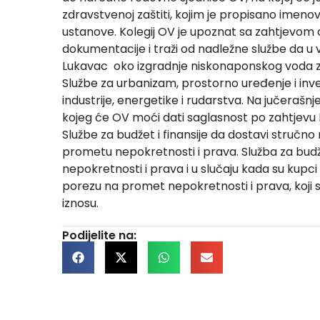
zdravstvenoj zaštiti, kojim je propisano ime
ustanove. Kolegij OV je upoznat sa zahtjevom 
dokumentacije i traži od nadležne službe da u 
Lukavac oko izgradnje niskonaponskog voda za p
Službe za urbanizam, prostorno uređenje i inve
industrije, energetike i rudarstva. Na jučerašn
kojeg će OV moći dati saglasnost po zahtjevu 
Službe za budžet i finansije da dostavi stručno
prometu nepokretnosti i prava. Služba za bud
nepokretnosti i prava i u slučaju kada su kupc
porezu na promet nepokretnosti i prava, koji
iznosu.
Podijelite na: