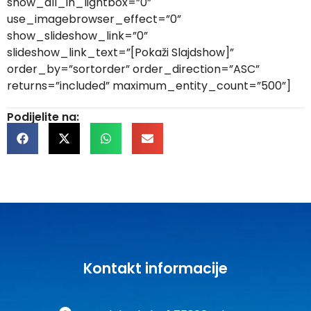
show_all_in_lightbox=”0”
use_imagebrowser_effect=”0”
show_slideshow_link=”0”
slideshow_link_text=”[Pokaži Slajdshow]”
order_by=”sortorder” order_direction=”ASC”
returns=”included” maximum_entity_count=”500”]
Podijelite na:
Kontakt informacije