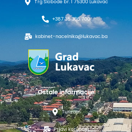
Trg Slobode br. 1 75300 Lukavac
+387 35 366 700
kabinet-nacelnika@lukavac.ba
Ostale informacije
Turizam
Prijavi korupciju