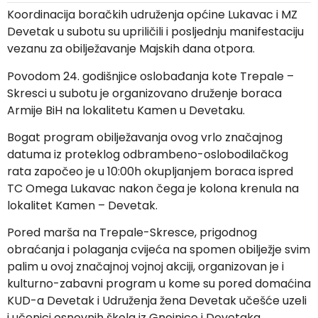
Koordinacija boračkih udruženja općine Lukavac i MZ
Devetak u subotu su upriličili i posljednju manifestaciju
vezanu za obilježavanje Majskih dana otpora.
Povodom 24. godišnjice oslobađanja kote Trepale –
Skresci u subotu je organizovano druženje boraca
Armije BiH na lokalitetu Kamen u Devetaku.
Bogat program obilježavanja ovog vrlo značajnog
datuma iz proteklog odbrambeno-oslobodilačkog
rata započeo je u 10:00h okupljanjem boraca ispred
TC Omega Lukavac nakon čega je kolona krenula na
lokalitet Kamen – Devetak.
Pored marša na Trepale-Skresce, prigodnog
obraćanja i polaganja cvijeća na spomen obilježje svim
palim u ovoj značajnoj vojnoj akciji, organizovan je i
kulturno-zabavni program u kome su pored domaćina
KUD-a Devetak i Udruženja žena Devetak učešće uzeli
i učenici osnovnih škola iz Gnojnice i Devetaka.