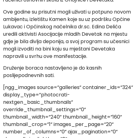
Ove godine su prisutni mogli uživati u potpuno novom
ambijentu, izletištu Kamen koje su uz podršku Općine
Lukavac i Općinskog načelnika dr.sc. Edina Delića
uredili aktivisti Asocijacije mladih Devetak na mjestu
gdje je bila divlja deponija, a svoj program su učesnici
mogli izvoditi na bini koju su mještani Devetaka
napravili u svrhu ove manifestacije.
Druženje boraca nastavljeno je do kasnih
poslijepodnevnih sati.
[ngg_images source=”galleries” container_ids=”324”
display_type=”photocrati-
nextgen_basic_thumbnails”
override_thumbnail_settings=”0”
thumbnail_width=”240” thumbnail_height=”160”
thumbnail_crop=”1” images_per_page=”20”
number_of_columns=”0” ajax_pagination=”0”