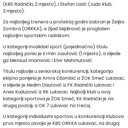
(KBS Radnički, 2.mjesto), i Stefan Lazić (Judo klub,
3.mjesto).
Za najboljeg trenera u protekloj godini izabran je Željko
Zombra (ORKKA), a Zijad Sejdinović je proglašen
najboljim sportskim radnikom.
U kategoriji invalidski sport (pojedinačno) titulu
najboljeg ponio je Ermin Jusufović (1.mjesto), a slijede
ga Mensud Imamović i Elvir Mahmutović.
Titulu najbolje u seniorskoj konkurenciji, kategorija
ekipno ponijela je Amra Džambić iz ŽOK Smeč Lukavac,
a slijede je Nedim Dautović iz FK Radnički Lukavac i
Anes Kuduzović iz RK Lukavac. Najbolji klub u ovoj
kategoriji sportova je ŽOK Smeč, KK Radnički je na
drugoj poziciji, a OK 7 Lukavac na trećoj.
U kategoriji individualni sportovi, u konkurenciji klubova
prvo mjesto osvojio je KBS ORKKA Lukavac, na drugoj