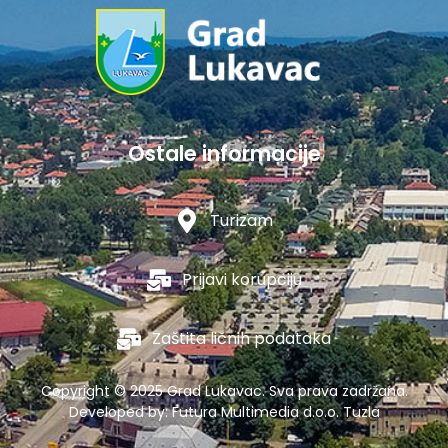
Ostale informacije
Turizam
Prijavi korupciju
Zaštita ličnih podataka
Copyright © 2025 Grad Lukavac. Sva prava zadržana.
Developed by:
Futura Multimedia d.o.o. Tuzla