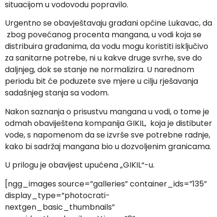
situacijom u vodovodu popravilo.
Urgentno se obavještavaju građani općine Lukavac, da
zbog povećanog procenta mangana, u vodi koja se
distribuira građanima, da vodu mogu koristiti isključivo
za sanitarne potrebe, ni u kakve druge svrhe, sve do
daljnjeg, dok se stanje ne normalizira. U narednom
periodu bit će poduzete sve mjere u cilju rješavanja
sadašnjeg stanja sa vodom.
Nakon saznanja o prisustvu mangana u vodi, o tome je
odmah obaviještena kompanija GIKIL, koja je distibuter
vode, s napomenom da se izvrše sve potrebne radnje,
kako bi sadržaj mangana bio u dozvoljenim granicama.
U prilogu je obavijest upućena „GIKIL“-u.
[ngg_images source=”galleries” container_ids=”135”
display_type=”photocrati-
nextgen_basic_thumbnails”