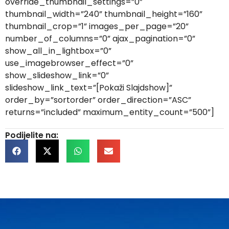
override_thumbnail_settings=”0”
thumbnail_width=”240” thumbnail_height=”160”
thumbnail_crop=”1” images_per_page=”20”
number_of_columns=”0” ajax_pagination=”0”
show_all_in_lightbox=”0”
use_imagebrowser_effect=”0”
show_slideshow_link=”0”
slideshow_link_text=”[Pokaži Slajdshow]”
order_by=”sortorder” order_direction=”ASC”
returns=”included” maximum_entity_count=”500”]
Podijelite na: