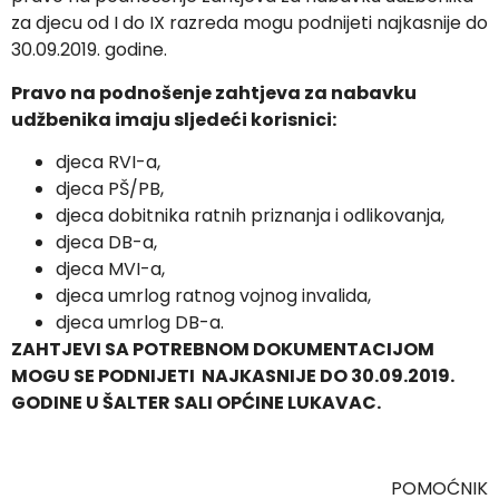
za djecu od I do IX razreda mogu podnijeti najkasnije do
30.09.2019. godine.
Pravo na podnošenje zahtjeva za nabavku
udžbenika imaju sljedeći korisnici:
djeca RVI-a,
djeca PŠ/PB,
djeca dobitnika ratnih priznanja i odlikovanja,
djeca DB-a,
djeca MVI-a,
djeca umrlog ratnog vojnog invalida,
djeca umrlog DB-a.
ZAHTJEVI SA POTREBNOM DOKUMENTACIJOM
MOGU SE PODNIJETI NAJKASNIJE DO 30.09.2019.
GODINE U ŠALTER SALI OPĆINE LUKAVAC.
POMOĆNIK