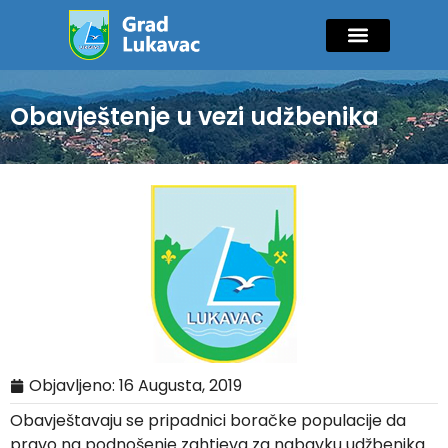
Mladi i sport
Javne nabavke
GIK Lukavac
Diaspora Invest
Obavještenje u vezi udžbenika
Objavljeno:
16 Augusta, 2019
Obavještavaju se pripadnici boračke populacije da
pravo na podnošenje zahtjeva za nabavku udžbenika