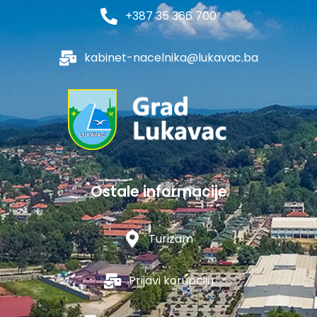
+387 35 366 700
kabinet-nacelnika@lukavac.ba
Ostale informacije
Turizam
Prijavi korupciju