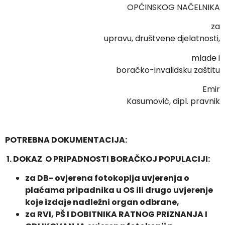
OPĆINSKOG NAČELNIKA
za
upravu, društvene djelatnosti,
mlade i
boračko-invalidsku zaštitu
Emir
Kasumović, dipl. pravnik
POTREBNA DOKUMENTACIJA:
1.
DOKAZ O PRIPADNOSTI BORAČKOJ POPULACIJI:
za DB- ovjerena fotokopija uvjerenja o
plaćama pripadnika u OS ili drugo uvjerenje
koje izdaje nadležni organ odbrane,
za RVI, PŠ I DOBITNIKA RATNOG PRIZNANJA I