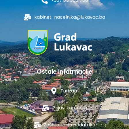
+387 35 366 700
kabinet-nacelnika@lukavac.ba
Ostale informacije
Turizam
Prijavi korupciju
Zaštita ličnih podataka