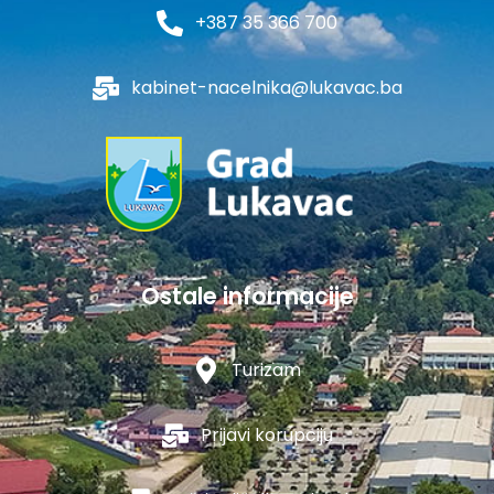
+387 35 366 700
kabinet-nacelnika@lukavac.ba
Ostale informacije
Turizam
Prijavi korupciju