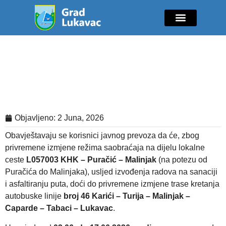
Mladi i sport
Javne nabavke
GIK Lukavac
Diaspora Invest
Obavještenje o privremenoj izmjeni
trase autobuske linije 46
Objavljeno:
2 Juna, 2026
Obavještavaju se korisnici javnog prevoza da će, zbog
privremene izmjene režima saobraćaja na dijelu lokalne
ceste
L057003 KHK – Puračić – Malinjak
(na potezu od
Puračića do Malinjaka), usljed izvođenja radova na sanaciji
i asfaltiranju puta, doći do privremene izmjene trase kretanja
autobuske linije
broj 46 Karići – Turija – Malinjak –
Caparde – Tabaci – Lukavac
.