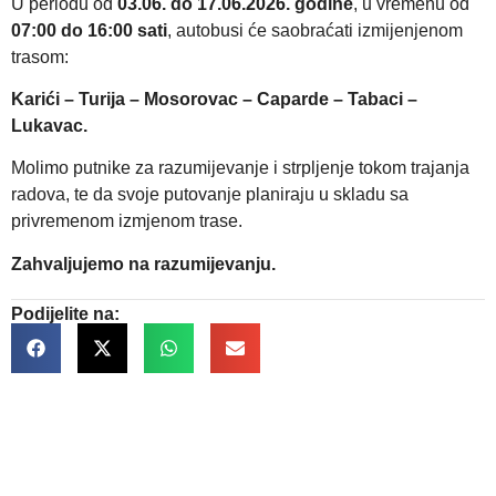
U periodu od
03.06. do 17.06.2026. godine
, u vremenu od
07:00 do 16:00 sati
, autobusi će saobraćati izmijenjenom
trasom:
Karići – Turija – Mosorovac – Caparde – Tabaci –
Lukavac.
Molimo putnike za razumijevanje i strpljenje tokom trajanja
radova, te da svoje putovanje planiraju u skladu sa
privremenom izmjenom trase.
Zahvaljujemo na razumijevanju.
Podijelite na: