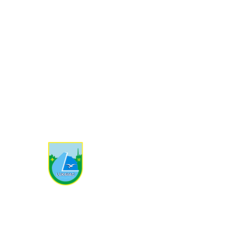
Kontakt informacije
Trg Slobode br. 1 75300 Lukavac
+387 35 366 700
kabinet-nacelnika@lukavac.ba
Ostale informacije