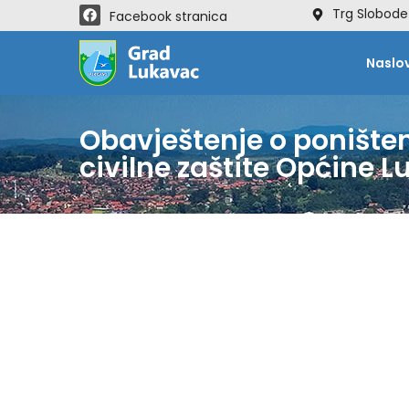
Trg Slobode
Facebook stranica
Naslo
Obavještenje o poništen
civilne zaštite Općine 