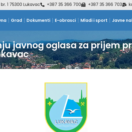
 br. 1 75300 Lukavac
+387 35 366 700
+387 35 366 703
k
vna
Grad
Dokumenti
E-obrasci
Mladi i sport
Javne n
ju javnog oglasa za prijem pr
Lukavac