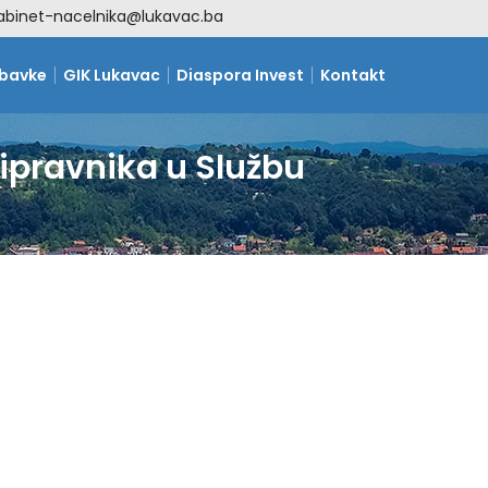
abinet-nacelnika@lukavac.ba
abavke
GIK Lukavac
Diaspora Invest
Kontakt
ipravnika u Službu