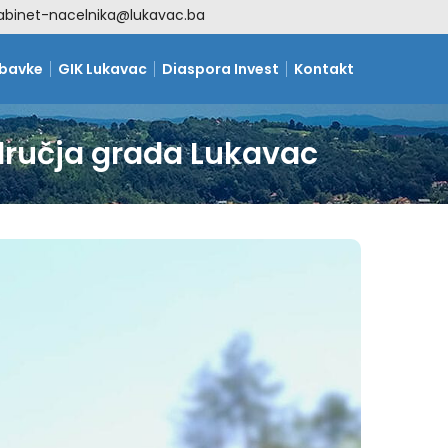
abinet-nacelnika@lukavac.ba
abavke
GIK Lukavac
Diaspora Invest
Kontakt
odručja grada Lukavac