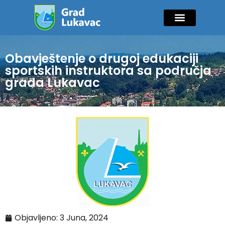
Mladi i sport
Javne nabavke
GIK Lukavac
Diaspora Invest
Obavještenje o drugoj edukaciji
sportskih instruktora sa područja
grada Lukavac
Objavljeno:
3 Juna, 2024