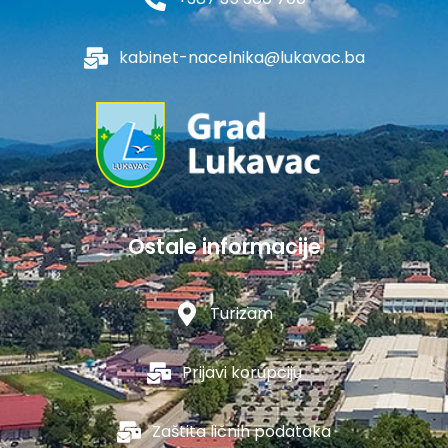
kabinet-nacelnika@lukavac.ba
Ostale informacije
Turizam
Prijavi korupciju
Zaštita ličnih podataka