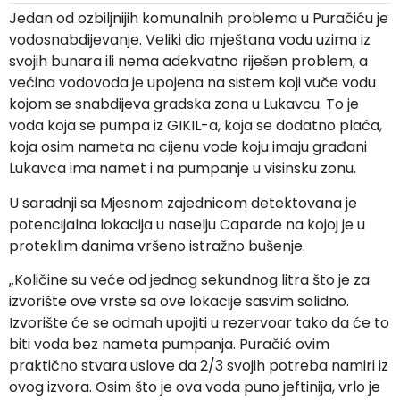
Jedan od ozbiljnijih komunalnih problema u Puračiću je
vodosnabdijevanje. Veliki dio mještana vodu uzima iz
svojih bunara ili nema adekvatno riješen problem, a
većina vodovoda je upojena na sistem koji vuče vodu
kojom se snabdijeva gradska zona u Lukavcu. To je
voda koja se pumpa iz GIKIL-a, koja se dodatno plaća,
koja osim nameta na cijenu vode koju imaju građani
Lukavca ima namet i na pumpanje u visinsku zonu.
U saradnji sa Mjesnom zajednicom detektovana je
potencijalna lokacija u naselju Caparde na kojoj je u
proteklim danima vršeno istražno bušenje.
„Količine su veće od jednog sekundnog litra što je za
izvorište ove vrste sa ove lokacije sasvim solidno.
Izvorište će se odmah upojiti u rezervoar tako da će to
biti voda bez nameta pumpanja. Puračić ovim
praktično stvara uslove da 2/3 svojih potreba namiri iz
ovog izvora. Osim što je ova voda puno jeftinija, vrlo je