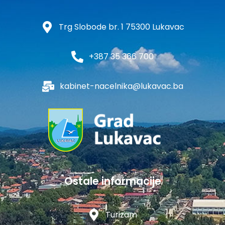
Trg Slobode br. 1 75300 Lukavac
+387 35 366 700
kabinet-nacelnika@lukavac.ba
Ostale informacije
Turizam