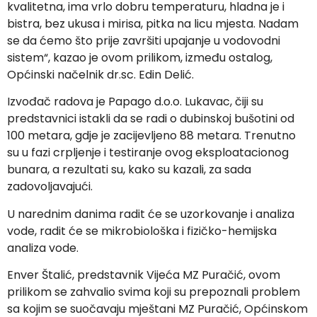
kvalitetna, ima vrlo dobru temperaturu, hladna je i
bistra, bez ukusa i mirisa, pitka na licu mjesta. Nadam
se da ćemo što prije završiti upajanje u vodovodni
sistem“, kazao je ovom prilikom, između ostalog,
Općinski načelnik dr.sc. Edin Delić.
Izvođač radova je Papago d.o.o. Lukavac, čiji su
predstavnici istakli da se radi o dubinskoj bušotini od
100 metara, gdje je zacijevljeno 88 metara. Trenutno
su u fazi crpljenje i testiranje ovog eksploatacionog
bunara, a rezultati su, kako su kazali, za sada
zadovoljavajući.
U narednim danima radit će se uzorkovanje i analiza
vode, radit će se mikrobiološka i fizičko-hemijska
analiza vode.
Enver Štalić, predstavnik Vijeća MZ Puračić, ovom
prilikom se zahvalio svima koji su prepoznali problem
sa kojim se suočavaju mještani MZ Puračić, Općinskom