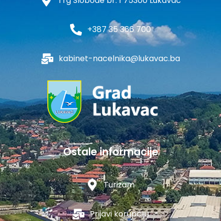
Trg Slobode br. 1 75300 Lukavac
+387 35 366 700
kabinet-nacelnika@lukavac.ba
Ostale informacije
Turizam
Prijavi korupciju