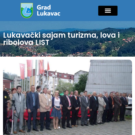
Mladi i sport
Javne nabavke
GIK Lukavac
Diaspora Invest
Lukavački sajam turizma, lova i
ribolova LIST