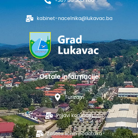
+387 35 366 700
kabinet-nacelnika@lukavac.ba
Ostale informacije
Turizam
Prijavi korupciju
Zaštita ličnih podataka