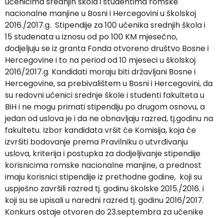
učenicima srednjih škola i studentima romske
nacionalne manjine u Bosni i Hercegovini u školskoj
2016./2017.g. Stipendije za 100 učenika srednjih škola i
15 studenata u iznosu od po 100 KM mjesečno,
dodjeljuju se iz granta Fonda otvoreno društvo Bosne i
Hercegovine i to na period od 10 mjeseci u školskoj
2016/2017.g. Kandidati moraju biti državljani Bosne i
Hercegovine, sa prebivalištem u Bosni i Hercegovini, da
su redovni učenici srednje škole i studenti fakulteta u
BiH i ne mogu primati stipendiju po drugom osnovu, a
jedan od uslova je i da ne obnavljaju razred, tj.godinu na
fakultetu. Izbor kandidata vršit će Komisija, koja će
izvršiti bodovanje prema Pravilniku o utvrđivanju
uslova, kriterija i postupka za dodjeljivanje stipendije
korisnicima romske nacionalne manjine, a prednost
imaju korisnici stipendije iz prethodne godine, koji su
uspješno završili razred tj. godinu školske 2015./2016. i
koji su se upisali u naredni razred tj. godinu 2016/2017.
Konkurs ostaje otvoren do 23.septembra za učenike