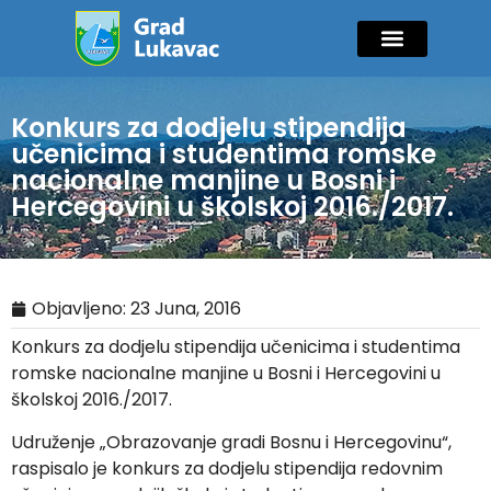
Mladi i sport
Javne nabavke
GIK Lukavac
Diaspora Invest
Konkurs za dodjelu stipendija
učenicima i studentima romske
nacionalne manjine u Bosni i
Hercegovini u školskoj 2016./2017.
Objavljeno:
23 Juna, 2016
Konkurs za dodjelu stipendija učenicima i studentima
romske nacionalne manjine u Bosni i Hercegovini u
školskoj 2016./2017.
Udruženje „Obrazovanje gradi Bosnu i Hercegovinu“,
raspisalo je konkurs za dodjelu stipendija redovnim