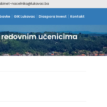
abinet-nacelnika@lukavac.ba
abavke
GIK Lukavac
Diaspora Invest
Kontakt
 i redovnim učenicima