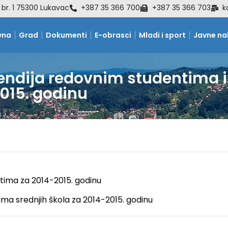
 br. 1 75300 Lukavac
+387 35 366 700
+387 35 366 703
k
vna
Grad
Dokumenti
E-obrasci
Mladi i sport
Javne n
pendija redovnim studentima
2015. godinu
tima za 2014-2015. godinu
ima srednjih škola za 2014-2015. godinu