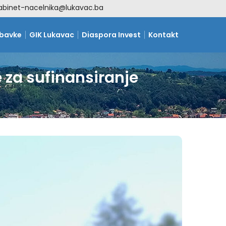
abinet-nacelnika@lukavac.ba
abavke
GIK Lukavac
Diaspora Invest
Kontakt
 za sufinansiranje