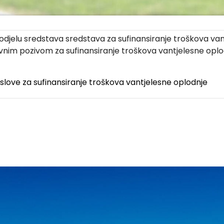
djelu sredstava sredstava za sufinansiranje troškova van
avnim pozivom za sufinansiranje troškova vantjelesne oplo
uslove za sufinansiranje troškova vantjelesne oplodnje