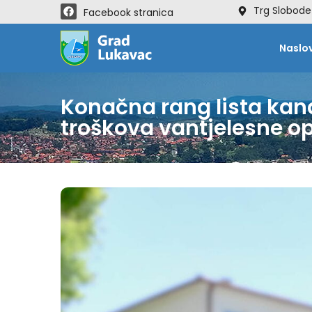
Trg Slobode
Facebook stranica
Naslo
Konačna rang lista kand
troškova vantjelesne o