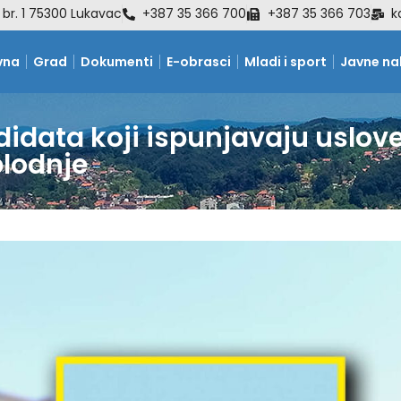
 br. 1 75300 Lukavac
+387 35 366 700
+387 35 366 703
k
vna
Grad
Dokumenti
E-obrasci
Mladi i sport
Javne n
idata koji ispunjavaju uslove
plodnje