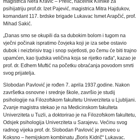
magistrica Nera Kravić – Prelić, načelnik Klinike za
psihijatriju prof.dr. Izet Pajević, magistrica Mitra Hajdukov,
komandant 117. brdske brigade Lukavac Ismet Arapčić, prof.
Mihad Sakić.
„Danas smo se okupili da sa dubokim bolom i tugom na
vječni počinak ispratimo čovjeka koji je iza sebe ostavio
dubok i neizbrisiv trag i snop svjetlosti, po čemu će biti trajno
upamćen, kao ljudska veličina koja se rijetko rađa“, kazao je
prof. dr. Edhem Muftić na početku obraćanja povodom smrti
svog prijatelja.
Slobodan Pavlović je rođen 7. aprila 1937.godine. Nakon
završetka osnovne i srednje škole, završio je studij
psihologije na Filozofskom fakultetu Univerziteta u Ljubljani.
Zvanje magistra stekao je na Medicinskom fakulteta
Univerziteta u Tuzli, a doktorirao je na Filozofskom fakultetu,
Odsjek psihologija Univerziteta u Sarajevu. Većinu svog
radnog vijeka prof. dr. Slobodan Pavlović je proveo u
Koksno – hemijskom kombinatu „Boris Kidrič“ Lukavac.