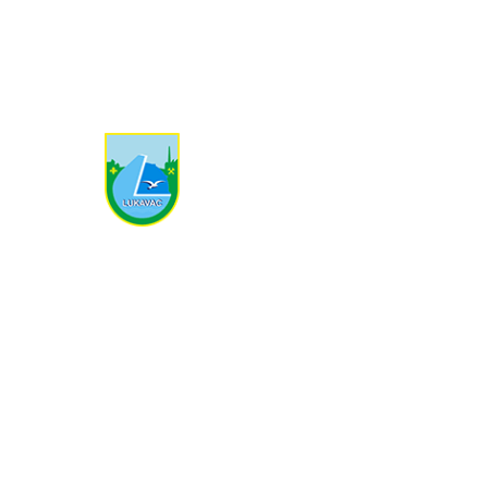
+387 35 366 700
kabinet-nacelnika@lukavac.ba
Ostale informacije
Turizam
Prijavi korupciju