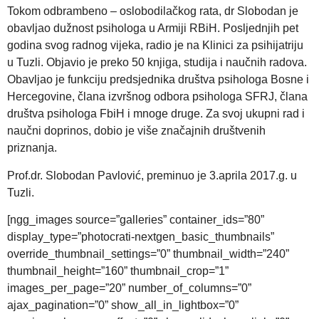
Tokom odbrambeno – oslobodilačkog rata, dr Slobodan je
obavljao dužnost psihologa u Armiji RBiH. Posljednjih pet
godina svog radnog vijeka, radio je na Klinici za psihijatriju
u Tuzli. Objavio je preko 50 knjiga, studija i naučnih radova.
Obavljao je funkciju predsjednika društva psihologa Bosne i
Hercegovine, člana izvršnog odbora psihologa SFRJ, člana
društva psihologa FbiH i mnoge druge. Za svoj ukupni rad i
naučni doprinos, dobio je više značajnih društvenih
priznanja.
Prof.dr. Slobodan Pavlović, preminuo je 3.aprila 2017.g. u
Tuzli.
[ngg_images source=”galleries” container_ids=”80”
display_type=”photocrati-nextgen_basic_thumbnails”
override_thumbnail_settings=”0” thumbnail_width=”240”
thumbnail_height=”160” thumbnail_crop=”1”
images_per_page=”20” number_of_columns=”0”
ajax_pagination=”0” show_all_in_lightbox=”0”