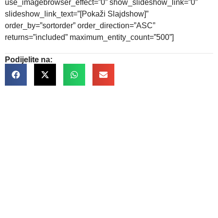
use_imagebrowser_effect=”0” show_slideshow_link=”0”
slideshow_link_text=”[Pokaži Slajdshow]”
order_by=”sortorder” order_direction=”ASC”
returns=”included” maximum_entity_count=”500”]
Podijelite na:
Kontakt informacije
Trg Slobode br. 1 75300 Lukavac