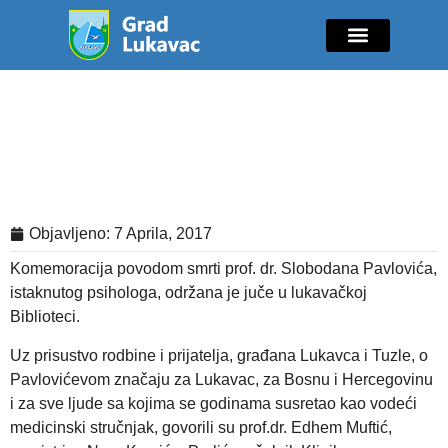
Mladi i sport
Javne nabavke
GIK Lukavac
Diaspora Invest
Komemoracija povodom smrti prof.
dr Slobodana Pavlovića
Objavljeno:
7 Aprila, 2017
Komemoracija povodom smrti prof. dr. Slobodana Pavlovića,
istaknutog psihologa, održana je juče u lukavačkoj
Biblioteci.
Uz prisustvo rodbine i prijatelja, građana Lukavca i Tuzle, o
Pavlovićevom značaju za Lukavac, za Bosnu i Hercegovinu
i za sve ljude sa kojima se godinama susretao kao vodeći
medicinski stručnjak, govorili su prof.dr. Edhem Muftić,